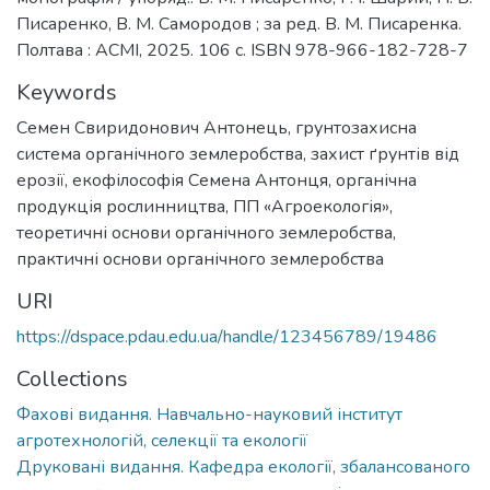
Писаренко, В. М. Самородов ; за ред. В. М. Писаренка.
Полтава : АСМІ, 2025. 106 с. ISBN 978-966-182-728-7
Keywords
Семен Свиридонович Антонець
,
грунтозахисна
система органічного землеробства
,
захист ґрунтів від
ерозії
,
екофілософія Семена Антонця
,
органічна
продукція рослинництва
,
ПП «Агроекологія»
,
теоретичні основи органічного землеробства
,
практичні основи органічного землеробства
URI
https://dspace.pdau.edu.ua/handle/123456789/19486
Collections
Фахові видання. Навчально-науковий інститут
агротехнологій, селекції та екології
Друковані видання. Кафедра екології, збалансованого