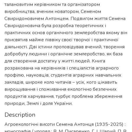
талановитим керівником та організатором
виробництва, вченим новатором, Семеном
Свиридоновичем Антонцем. Подвигом життя Семена
Свиридоновича була розробка теоретичних і
практичних основ органічного землеробства якому він
присвятив майже піввіку своєї творчої і практичної
діяльності. Дві істини проповідував вчений, творення
добробуту людини і органічне землеробство, як база
для створення достатку у житті людей. Книга
розрахована на керівників і спеціалістів аграрного
профілю, науковців, студентів аграрних навчальних
закладів, широке коло читачів – усіх, кого цікавить
вирощування і споживання екологічно безпечних
продуктів харчування, турбує проблема збереження
природи, Землі і доля України.
Description
Агроекологічні висоти Семена Антонця (1935-2025) :
монографія / упоряд.: В. М. Писаренко, Г. І. Шарий, П. В.