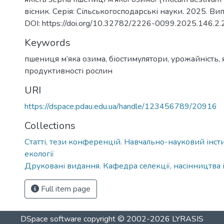
вісник. Серія: Сільськогосподарські науки. 2025. Вип.
DOI: https://doi.org/10.32782/2226-0099.2025.146.2.
Keywords
пшениця м’яка озима
,
біостимулятори
,
урожайність
,
продуктивності рослин
URI
https://dspace.pdau.edu.ua/handle/123456789/20916
Collections
Статті, тези конференцій. Навчально-науковий інстит
екології
Друковані видання. Кафедра селекції, насінництва 
Full item page
DSpace software
copyright © 2002-2026
LYRASIS