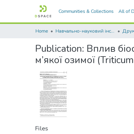
Communities & Collections
All of
Home
Навчально-науковий інститут агротехнологій, селекції та екології
Publication:
Вплив біос
м’якої озимої (Triticum
Files