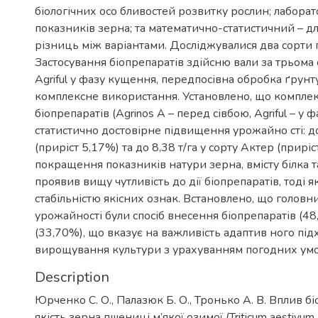
біологічних осо бливостей розвитку рослин; лаборат
показників зерна; та математично-статистичний – д
різниць між варіантами. Досліджувалися два сорти п
Застосування біопрепаратів здійсню вали за трьома
Agriful у фазу кущення, передпосівна обробка ґрунту
комплексне використання. Установлено, що комплек
біопрепаратів (Agrinos A – перед сівбою, Agriful – у
статистично достовірне підвищення урожайно сті: до 
(приріст 5,17%) та до 8,38 т/га у сорту Актер (приріс
покращення показників натури зерна, вмісту білка 
проявив вищу чутливість до дії біопрепаратів, тоді я
стабільністю якісних ознак. Встановлено, що головн
урожайності були спосіб внесення біопрепаратів (4
(33,70%), що вказує на важливість адаптив ного підх
вирощування культури з урахуванням погодних умо
Description
Юрченко С. О., Палазюк Б. О., Тронько А. В. Вплив б
якість зерна пшениці м’якої озимої (Triticum aestivum