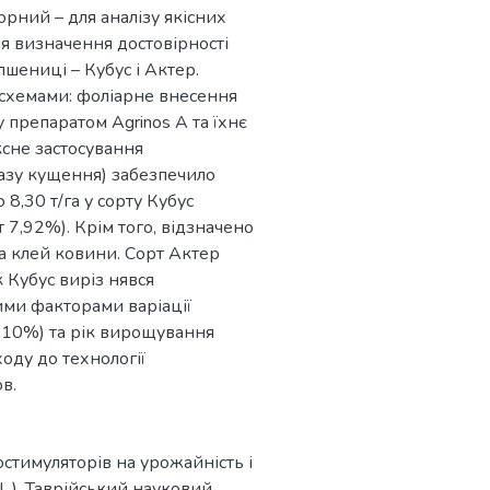
орний – для аналізу якісних
ля визначення достовірності
шениці – Кубус і Актер.
 схемами: фоліарне внесення
 препаратом Agrinos A та їхнє
сне застосування
 фазу кущення) забезпечило
8,30 т/га у сорту Кубус
т 7,92%). Крім того, відзначено
та клей ковини. Сорт Актер
к Кубус виріз нявся
ими факторами варіації
8,10%) та рік вирощування
оду до технології
в.
іостимуляторів на урожайність і
 L.). Таврійський науковий