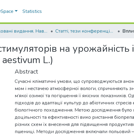
 DSpace
Statistics
Друковані видання. Навчально-науковий інститут агротехнологій, селекції та екології
Статті, тези конференцій. Навчально-науковий інститут агротехнологій, селекції та екології
тимуляторів на урожайність і
 aestivum L.)
Abstract
Сучасні кліматичні умови, що супроводжуються ан
мом і нестачею атмосферної вологи, спричиняють 
м’якої озимої та погіршення її якісних показників. 
підходів до адаптації культур до абіотичних стресів
біологічного походження. Метою дослідження було
доцільності та ефективності вико ристання біопрепара
різних схем їх внесення для підвищення продуктивно
пшениці. Методи дослідження включали польовий 