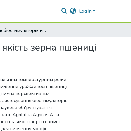
Log In
Вплив біостимуляторів на урожайність і якість зерна пшениці м’якої озимої (Triticum aestivum L.)
 якість зерна пшениці
омальним температурним режи
зниження урожайності пшениці
Одним із перспективних
 є застосування біостимуляторів
 наукове обґрунтування
тів Agriful та Agrinos A за
сті та якості зерна озимої
– для вивчення морфо-