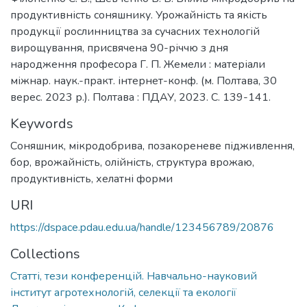
продуктивність соняшнику. Урожайність та якість
продукції рослинництва за сучасних технологій
вирощування, присвячена 90-річчю з дня
народження професора Г. П. Жемели : матеріали
міжнар. наук.-практ. інтернет-конф. (м. Полтава, 30
верес. 2023 р.). Полтава : ПДАУ, 2023. С. 139-141.
Keywords
Соняшник
,
мікродобрива
,
позакореневе підживлення
,
бор
,
врожайність
,
олійність
,
структура врожаю
,
продуктивність
,
хелатні форми
URI
https://dspace.pdau.edu.ua/handle/123456789/20876
Collections
Статті, тези конференцій. Навчально-науковий
інститут агротехнологій, селекції та екології