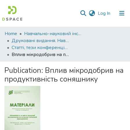
(current)
Log In
Communities
Home
Навчально-науковий інститут агротехнологій, селекції та екології
&
Друковані видання. Навчально-науковий інститут агротехнологій, селекції та екології
Collections
Статті, тези конференцій. Навчально-науковий інститут агротехнологій, селекції та екології
Вплив мікродобрив на продуктивність соняшнику
All of DSpace
Publication:
Вплив мікродобрив на
Statistics
продуктивність соняшнику