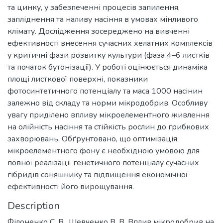
та цинку, у забезпеченні процесів запилення,
запліднення та наливу насіння в умовах мінливого
клімату. Дослідження зосереджено на вивченні
ефективності внесення сучасних хелатних комплексів
у критичні фази розвитку культури (фаза 4–6 листків
та початок бутонізації). У роботі оцінюється динаміка
площі листкової поверхні, показники
фотосинтетичного потенціалу та маса 1000 насінин
залежно від складу та норми мікродобрив. Особливу
увагу приділено впливу мікроелементного живлення
на олійність насіння та стійкість рослин до грибкових
захворювань. Обґрунтовано, що оптимізація
мікроелементного фону є необхідною умовою для
повної реалізації генетичного потенціалу сучасних
гібридів соняшнику та підвищення економічної
ефективності його вирощування.
Description
Філоненко С. В., Шевченко В. В. Вплив мікродобрив на