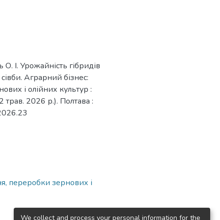
ь О. І. Урожайність гібридів
 сівби. Аграрний бізнес:
ових і олійних культур :
2 трав. 2026 р.). Полтава :
b2026.23
ня, переробки зернових і
We collect and process your personal information for the