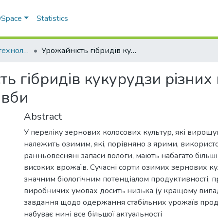
 DSpace
Statistics
Аграрний бізнес: технології вирощування, зберігання, переробки зернових і олійних культур
Урожайність гібридів кукурудзи різних груп стиглості залежно від строків сівби
ь гібридів кукурудзи різних 
івби
Abstract
У переліку зернових колосових культур, які вирощую
належить озимим, які, порівняно з ярими, використо
ранньовесняні запаси вологи, мають набагато біль
високих врожаїв. Сучасні сорти озимих зернових к
значним біологічним потенціалом продуктивності, пр
виробничих умовах досить низька (у кращому випадку
завдання щодо одержання стабільних урожаїв прод
набуває нині все більшої актуальності