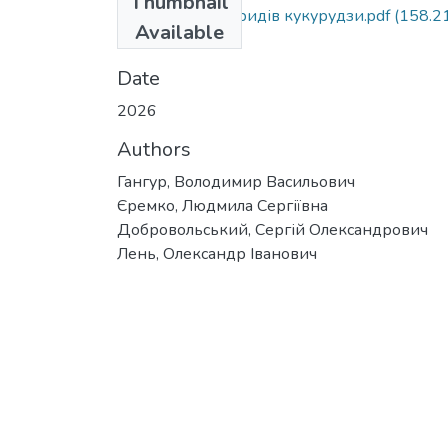
Thumbnail
Урожайність гібридів кукурудзи.pdf
(158.2
Available
KB)
Date
2026
Authors
Гангур, Володимир Васильович
Єремко, Людмила Сергіївна
Добровольський, Сергій Олександрович
Лень, Олександр Іванович