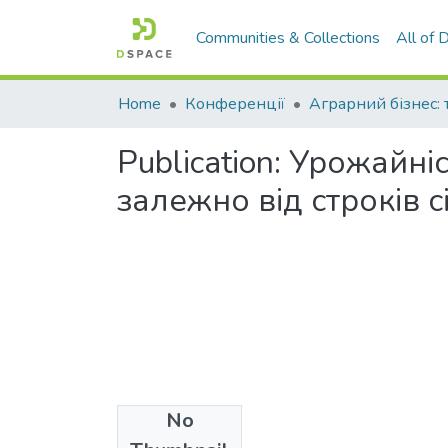
Communities & Collections
All of
Home
Конференції
Publication:
Урожайніст
залежно від строків с
No
Files