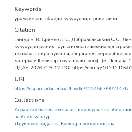
1
Keywords
урожайність
,
гібриди кукурудзи
,
строки сівби
Citation
Гангур В. В., Єремко Л. С., Добровольський С. О., Лен
кукурудзи різних груп стиглості залежно від строків
технології вирощування, зберігання, переробки зерн
матеріали ІІ міжнар. наук.-практ. конф. (м. Полтава, 1
ПДАУ, 2026. С. 9-12. DOI: https://doi.org/10.31210/a
URI
https://dspace.pdau.edu.ua/handle/123456789/21478
Collections
Аграрний бізнес: технології вирощування, зберіган
олійних культур
Друковані видання. Кафедра рослинництва