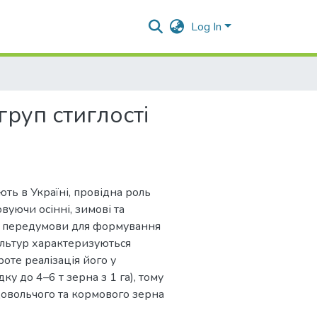
Log In
груп стиглості
ть в Україні, провідна роль
вуючи осінні, зимові та
ші передумови для формування
ультур характеризуються
оте реалізація його у
 до 4–6 т зерна з 1 га), тому
овольчого та кормового зерна