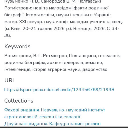
Кузьменко Н. В., Самородов В. М. Полтавські
Ротмістрови: нові та маловідомі факти родинної
біографії. Історія освіти, науки і техніки в Україні :
матер. ХХІ всеукр. наук. конф. молодих учених та спец.
(м. Київ, 20–21 травня 2026 р.). Вінниця, 2026. С. 34-
38.
Keywords
Ротмістрови
,
В. Г. Ротмістров
,
Полтавщина
,
генеалогія
,
родинна біографія
,
архівні джерела
,
земство
,
інтелігенція
,
історія аграрної науки
,
дворянство
URI
https://dspace.pdau.edu.ua/handle/123456789/21939
Collections
Фахові видання. Навчально-науковий інститут
агротехнологій, селекції та екології
Друковані видання. Кафедра захист рослин