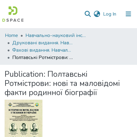
(current)
Log In
Communities
Home
Навчально-науковий інститут агротехнологій, селекції та екології
&
Друковані видання. Навчально-науковий інститут агротехнологій, селекції та екології
Collections
Фахові видання. Навчально-науковий інститут агротехнологій, селекції та екології
Полтавські Ротмістрови: нові та маловідомі факти родинної біографії
All of DSpace
Publication:
Полтавські
Statistics
Ротмістрови: нові та маловідомі
факти родинної біографії