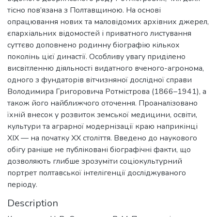
тісно пов’язана з Полтавщиною. На основі
опрацювання нових та маловідомих архівних джерел,
єпархіальних відомостей і приватного листування
суттєво доповнено родинну біографію кількох
поколінь цієї династії. Особливу увагу приділено
висвітленню діяльності видатного вченого-агронома,
одного з фундаторів вітчизняної дослідної справи
Володимира Григоровича Ротмістрова (1866–1941), а
також його найближчого оточення. Проаналізовано
їхній внесок у розвиток земської медицини, освіти,
культури та аграрної модернізації краю наприкінці
XIX — на початку XX століття. Введено до наукового
обігу раніше не публіковані біографічні факти, що
дозволяють глибше зрозуміти соціокультурний
портрет полтавської інтелігенції досліджуваного
періоду.
Description