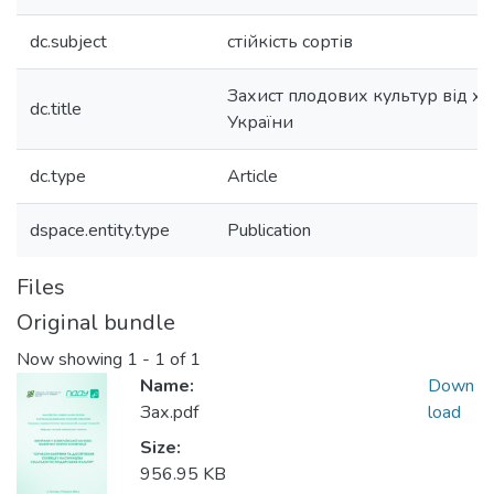
dc.subject
стійкість сортів
Захист плодових культур від хв
dc.title
України
dc.type
Article
dspace.entity.type
Publication
Files
Original bundle
Now showing
1 - 1 of 1
Name:
Down
Зах.pdf
load
Size:
956.95 KB