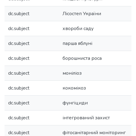
dc.subject
Лісостеп України
dc.subject
хвороби саду
dc.subject
парша яблуні
dc.subject
борошниста роса
dc.subject
моніліоз
dc.subject
кокомікоз
dc.subject
фунгіциди
dc.subject
інтегрований захист
dc.subject
фітосанітарний моніторинг