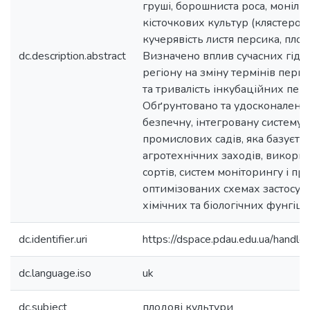
груші, борошниста роса, моніліа
кісточкових культур (клястеросп
кучерявість листя персика, плод
dc.description.abstract
Визначено вплив сучасних гідр
регіону на зміну термінів пер
та тривалість інкубаційних пері
Обґрунтовано та удосконалено 
безпечну, інтегровану систему 
промислових садів, яка базуєть
агротехнічних заходів, викорис
сортів, систем моніторингу і пр
оптимізованих схемах застосув
хімічних та біологічних фунгіци
dc.identifier.uri
https://dspace.pdau.edu.ua/han
dc.language.iso
uk
dc.subject
плодові культури