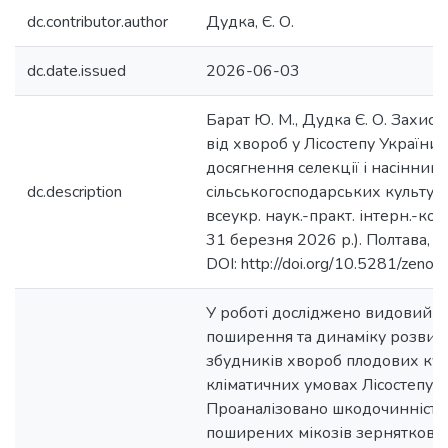
dc.contributor.author
Дудка, Є. О.
dc.date.issued
2026-06-03
Барат Ю. М., Дудка Є. О. Захис
від хвороб у Лісостепу України.
досягнення селекції і насінниц
dc.description
сільськогосподарських культур :
всеукр. наук.-практ. інтерн.-кон
31 березня 2026 р.). Полтава, 2
DOI: http://doi.org/10.5281/zen
У роботі досліджено видовий ск
поширення та динаміку розвит
збудників хвороб плодових ку
кліматичних умовах Лісостепу У
Проаналізовано шкодочинність
поширених мікозів зерняткових