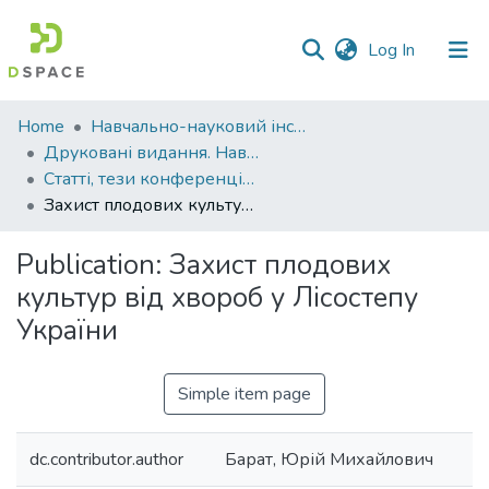
(current)
Log In
Communities
Home
Навчально-науковий інститут агротехнологій, селекції та екології
&
Друковані видання. Навчально-науковий інститут агротехнологій, селекції та екології
Collections
Статті, тези конференцій. Навчально-науковий інститут агротехнологій, селекції та екології
Захист плодових культур від хвороб у Лісостепу України
All of DSpace
Publication:
Захист плодових
Statistics
культур від хвороб у Лісостепу
України
Simple item page
dc.contributor.author
Барат, Юрій Михайлович