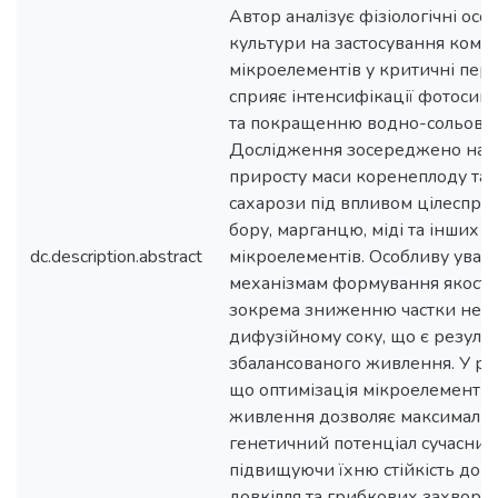
Автор аналізує фізіологічні осо
культури на застосування комп
мікроелементів у критичні пері
сприяє інтенсифікації фотосинт
та покращенню водно-сольовог
Дослідження зосереджено на в
приросту маси коренеплоду та
сахарози під впливом цілеспря
бору, марганцю, міді та інших м
dc.description.abstract
мікроелементів. Особливу уваг
механізмам формування якості
зокрема зниженню частки нецу
дифузійному соку, що є резуль
збалансованого живлення. У ро
що оптимізація мікроелементно
живлення дозволяє максимальн
генетичний потенціал сучасних 
підвищуючи їхню стійкість до 
довкілля та грибкових захворю