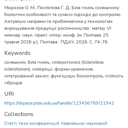
Морозов О. М., Поспєлова Г. Д. Біла гниль соняшнику:
біологічні особливості та сучасні підходи до контролю.
Актуальні напрями та проблематика у технологіях
вирощування продукції рослинництва : матер. VІ
міжнар. наук.-практ. інтер.-конф. (м. Полтава, 25
травня 2026 р.). Полтава : ПДАУ, 2026. С. 74-76.
Keywords
соняшник
,
біла гниль
,
склеротиніоз (Sclerotinia
sclerotiorum)
,
склероції
,
форми ураження
,
інтегрований захист
,
фунгіциди
,
біоконтроль
,
стійкість
гібридів
URI
https://dspace.pdau.edu.ua/handle/123456789/21942
Collections
Статті, тези конференцій. Навчально-науковий