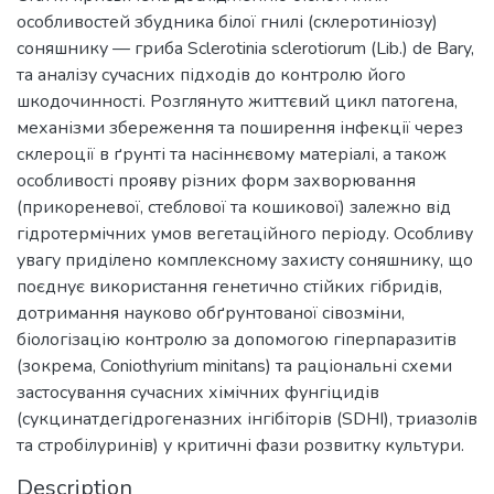
особливостей збудника білої гнилі (склеротиніозу)
соняшнику — гриба Sclerotinia sclerotiorum (Lib.) de Bary,
та аналізу сучасних підходів до контролю його
шкодочинності. Розглянуто життєвий цикл патогена,
механізми збереження та поширення інфекції через
склероції в ґрунті та насіннєвому матеріалі, а також
особливості прояву різних форм захворювання
(прикореневої, стеблової та кошикової) залежно від
гідротермічних умов вегетаційного періоду. Особливу
увагу приділено комплексному захисту соняшнику, що
поєднує використання генетично стійких гібридів,
дотримання науково обґрунтованої сівозміни,
біологізацію контролю за допомогою гіперпаразитів
(зокрема, Coniothyrium minitans) та раціональні схеми
застосування сучасних хімічних фунгіцидів
(сукцинатдегідрогеназних інгібіторів (SDHI), триазолів
та стробілуринів) у критичні фази розвитку культури.
Description