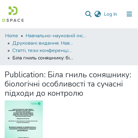
(current)
Log In
Communities
Home
Навчально-науковий інститут агротехнологій, селекції та екології
&
Друковані видання. Навчально-науковий інститут агротехнологій, селекції та екології
Collections
Статті, тези конференцій. Навчально-науковий інститут агротехнологій, селекції та екології
Біла гниль соняшнику: біологічні особливості та сучасні підходи до контролю
All of DSpace
Publication:
Біла гниль соняшнику:
Statistics
біологічні особливості та сучасні
підходи до контролю