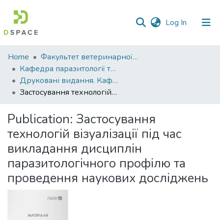
(current)
Log In
Communities
Home
Факультет ветеринарної медицини
&
Кафедра паразитології та ветеринарно-санітарної експертизи
Collections
Друковані видання. Кафедра паразитології та ветеринарно-санітарної експертизи
Застосування технологій візуалізації під час викладання дисциплін паразитологічного профілю та проведення наукових досліджень
All of DSpace
Publication:
Застосування
Statistics
технологій візуалізації під час
викладання дисциплін
паразитологічного профілю та
проведення наукових досліджень