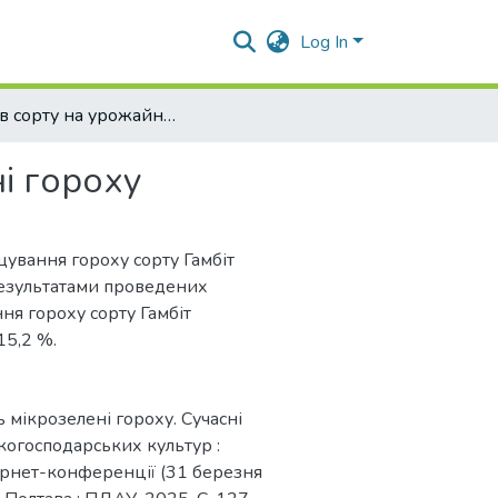
Log In
Вплив сорту на урожайність мікрозелені гороху
і гороху
щування гороху сорту Гамбіт
 результатами проведених
ня гороху сорту Гамбіт
15,2 %.
ь мікрозелені гороху. Сучасні
ькогосподарських культур :
тернет-конференції (31 березня