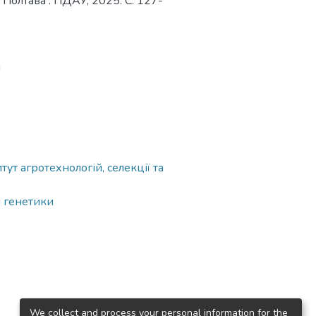
н. Полтава : ПДАУ, 2025. С. 127-
я
ут агротехнологій, селекції та
і генетики
We collect and process your personal information for the