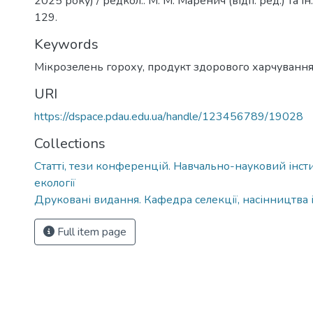
2025 року) / редкол.: М. М. Маренич (відп. ред.) та і
129.
Keywords
Мікрозелень гороху
,
продукт здорового харчуванн
URI
https://dspace.pdau.edu.ua/handle/123456789/19028
Collections
Статті, тези конференцій. Навчально-науковий інстит
екології
Друковані видання. Кафедра селекції, насінництва 
Full item page