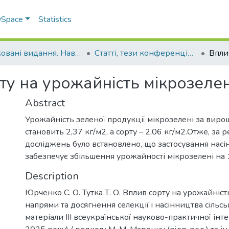
 DSpace
Statistics
Друковані видання. Навчально-науковий інститут агротехнологій, селекції та екології
Статті, тези конференцій. Навчально-науковий інститут агротехнологій, селекції та екології
ту на урожайність мікрозелен
Abstract
Урожайність зеленої продукції мікрозелені за виро
становить 2,37 кг/м2, а сорту – 2,06 кг/м2.Отже, за
досліджень було встановлено, що застосування насін
забезпечує збільшення урожайності мікрозелені на 
Description
Юрченко С. О. Тутка Т. О. Вплив сорту на урожайніст
напрями та досягнення селекції і насінництва сільс
матеріали ІІІ всеукраїнської науково-практичної ін