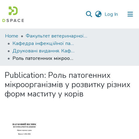
(current)
Log In
Communities
Home
Факультет ветеринарної медицини
&
Кафедра інфекційної патології, гігієни, санітарії та біобезпеки
Collections
Друковані видання. Кафедра інфекційної патології, гігієни, санітарії та біобезпеки
Роль патогенних мікроорганізмів у розвитку різних форм маститу у корів
All of DSpace
Publication:
Роль патогенних
Statistics
мікроорганізмів у розвитку різних
форм маститу у корів