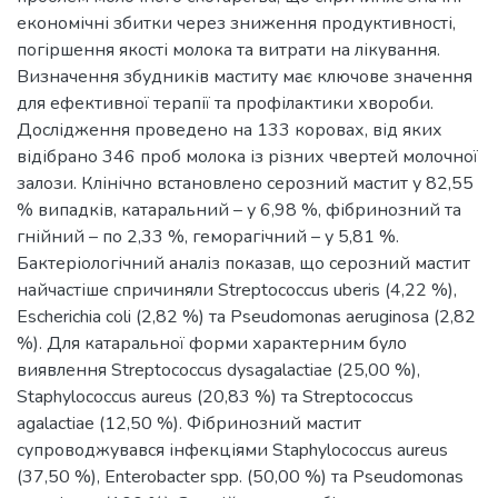
економічні збитки через зниження продуктивності,
погіршення якості молока та витрати на лікування.
Визначення збудників маститу має ключове значення
для ефективної терапії та профілактики хвороби.
Дослідження проведено на 133 коровах, від яких
відібрано 346 проб молока із різних чвертей молочної
залози. Клінічно встановлено серозний мастит у 82,55
% випадків, катаральний – у 6,98 %, фібринозний та
гнійний – по 2,33 %, геморагічний – у 5,81 %.
Бактеріологічний аналіз показав, що серозний мастит
найчастіше спричиняли Streptococcus uberis (4,22 %),
Escherichia coli (2,82 %) та Pseudomonas aeruginosa (2,82
%). Для катаральної форми характерним було
виявлення Streptococcus dysagalactiae (25,00 %),
Staphylococcus aureus (20,83 %) та Streptococcus
agalactiae (12,50 %). Фібринозний мастит
супроводжувався інфекціями Staphylococcus aureus
(37,50 %), Enterobacter spp. (50,00 %) та Pseudomonas