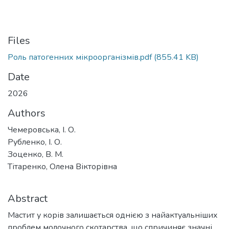
Files
Роль патогенних мікроорганізмів.pdf
(855.41 KB)
Date
2026
Authors
Чемеровська, І. О.
Рубленко, І. О.
Зоценко, В. М.
Тітаренко, Олена Вікторівна
Abstract
Мастит у корів залишається однією з найактуальніших
проблем молочного скотарства, що спричиняє значні