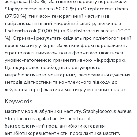
aeruginosa (100 %). За гнійного перебігу переважали
Staphylococcus aureus (50,00 %) та Streptococcus uberis
(37,50 %), тимчасом геморагічний мастит мав
найрізноманітніший мікробний спектр, включно з
Escherichia coli (20,00 %) та Staphylococcus aureus (10,00
%). Отримані результати свідчать про поліетіологічний
прояв маститу у корів. За легких форм переважають
стрептококи, тимчасом тяжкі форми асоціюються з
умовно-патогенною грамнегативною мікрофлорою.
Це підкреслює необхідність регулярного
мікробіологічного моніторингу, застосування сучасних
методів діагностики та комплексного підходу до
лікування і профілактики маститу у молочних стадах.
Keywords
мастит у корів
,
збудники маститу
,
Staphylococcus aureus
,
Streptococcus agalactiae
,
Escherichia coli
,
бактеріологічний посів
,
антибіотикотерапія
,
антибіотикорезистентність
,
профілактика маститу