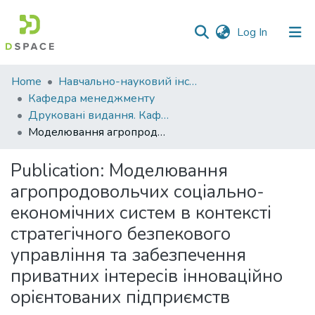
(current)
Log In
Communities
Home
Навчально-науковий інститут економіки, управління, права та інформаційних технологій
&
Кафедра менеджменту
Collections
Друковані видання. Кафедра менеджменту ім. І.А. Маркіної
Моделювання агропродовольчих соціально-економічних систем в контексті стратегічного безпекового управління та забезпечення приватних інтересів інноваційно орієнтованих підприємств
All of DSpace
Publication:
Моделювання
Statistics
агропродовольчих соціально-
економічних систем в контексті
стратегічного безпекового
управління та забезпечення
приватних інтересів інноваційно
орієнтованих підприємств