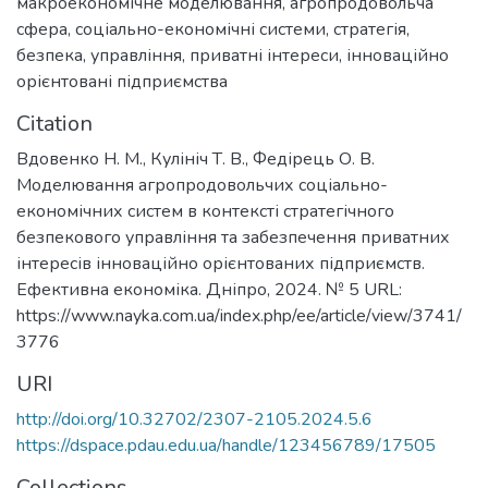
макроекономічне моделювання
,
агропродовольча
сфера
,
соціально-економічні системи
,
стратегія
,
безпека
,
управління
,
приватні інтереси
,
інноваційно
орієнтовані підприємства
Citation
Вдовенко Н. М., Кулініч Т. В., Федірець О. В.
Моделювання агропродовольчих соціально-
економічних систем в контексті стратегічного
безпекового управління та забезпечення приватних
інтересів інноваційно орієнтованих підприємств.
Ефективна економіка. Дніпро, 2024. № 5 URL:
https://www.nayka.com.ua/index.php/ee/article/view/3741/
3776
URI
http://doi.org/10.32702/2307-2105.2024.5.6
https://dspace.pdau.edu.ua/handle/123456789/17505
Collections