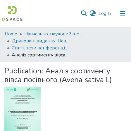
(current)
Log In
Communities
Home
Навчально-науковий інститут агротехнологій, селекції та екології
&
Друковані видання. Навчально-науковий інститут агротехнологій, селекції та екології
Collections
Статті, тези конференцій. Навчально-науковий інститут агротехнологій, селекції та екології
Аналіз сортименту вівса посівного (Avena sativa L)
All of DSpace
Publication:
Аналіз сортименту
Statistics
вівса посівного (Avena sativa L)