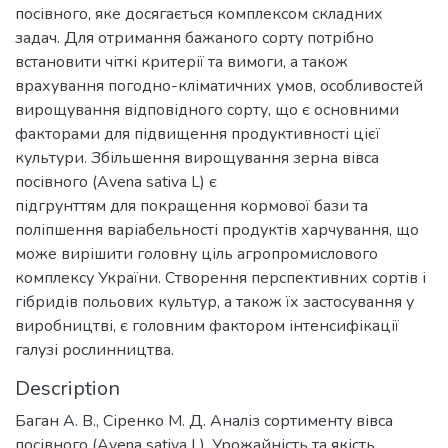
посівного, яке досягається комплексом складних
задач. Для отримання бажаного сорту потрібно
встановити чіткі критерії та вимоги, а також
врахування погодно-кліматичних умов, особливостей
вирощування відповідного сорту, що є основними
факторами для підвищення продуктивності цієї
культури. Збільшення вирощування зерна вівса
посівного (Avena sativa L) є
підгрунттям для покращення кормової бази та
поліпшення варіабельності продуктів харчування, що
може вирішити головну ціль агропромислового
комплексу України. Створення перспективних сортів і
гібридів польових культур, а також їх застосування у
виробництві, є головним фактором інтенсифікації
галузі рослинництва.
Description
Баган А. В., Сіренко М. Д. Аналіз сортименту вівса
посівного (Avena sativa L). Урожайність та якість