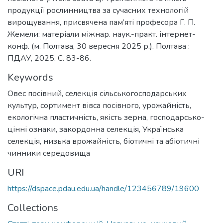
продукції рослинництва за сучасних технологій
вирощування, присвячена пам’яті професора Г. П.
Жемели: матеріали міжнар. наук.-практ. інтернет-
конф. (м. Полтава, 30 вересня 2025 р.). Полтава :
ПДАУ, 2025. С. 83-86.
Keywords
Овес посівний
,
селекція сільськогосподарських
культур
,
сортимент вівса посівного
,
урожайність
,
екологічна пластичність
,
якість зерна
,
господарсько-
цінні ознаки
,
закордонна селекція
,
Українська
селекція
,
низька врожайність
,
біотичні та абіотичні
чинники середовища
URI
https://dspace.pdau.edu.ua/handle/123456789/19600
Collections