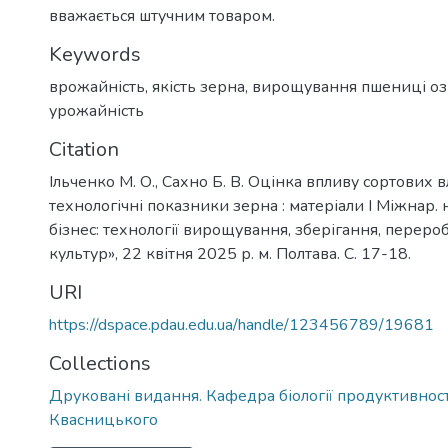
вважається штучним товаром.
Keywords
врожайність
,
якість зерна
,
вирощування пшениці оз
урожайність
Citation
Ільченко М. О., Сахно Б. В. Оцінка впливу сортових
технологічні показники зерна : матеріали І Міжнар.
бізнес: технології вирощування, зберігання, переро
культур», 22 квітня 2025 р. м. Полтава. С. 17-18.
URI
https://dspace.pdau.edu.ua/handle/123456789/19681
Collections
Друковані видання. Кафедра біології продуктивності
Квасницького