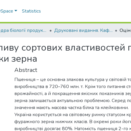
 DSpace
Statistics
Кафедра біології продуктивності тварин ім. академіка О.В. Квасницького
Друковані видання. Кафедра біології продуктивності тварин імені академіка О. В. Квасницького
ливу сортових властивостей 
ки зерна
Abstract
Пшениця – це основна злакова культура у світовій то
виробництва в 720–760 млн. т. Крім того питання сто
врожайності, а й покращення якісних показників зе
зерна залишається актуальною проблемою. Серед по
значення мають масова частка білка та клейковини.
Україна користується на світовому ринку статусом
фуражного зерна нижчих класів. В окремі роки його
виробництві досягає 80%. Натомість пшениця 2-го к