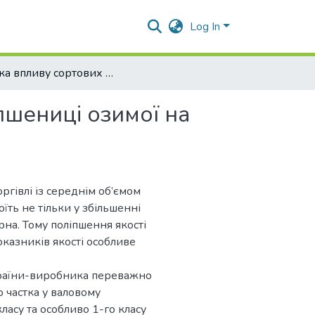
Log In
Оцінка впливу сортових властивостей пшениці озимої на технологічні показники зерна
пшениці озимої на
ргівлі із середнім об’ємом
їть не тільки у збільшенні
рна. Тому поліпшення якості
казників якості особливе
 країни-виробника переважно
 частка у валовому
ласу та особливо 1-го класу