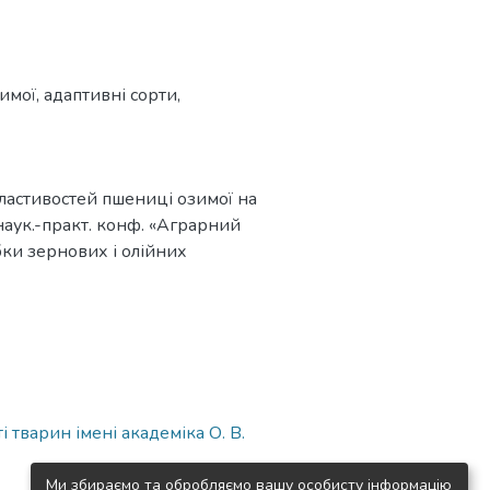
имої
,
адаптивні сорти
,
 властивостей пшениці озимої на
 наук.-практ. конф. «Аграрний
бки зернових і олійних
 тварин імені академіка О. В.
Ми збираємо та обробляємо вашу особисту інформацію