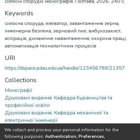
силосні споруди: монографія. Полтава, 2026. 240 с.
Keywords
силосна споруда
,
елеватор
,
завантаження зерна
,
інженерна безпека
,
зерновий пил
,
вибухозахист
,
аспірація
,
динамічне навантаження
,
охорона праці
,
автоматизація технологічних процесів
URI
https://dspace.pdau.edu.ua/handle/123456789/21357
Collections
Монографії
Друковані видання. Кафедра будівництва та
професійної освіти
Друковані видання. Кафедра механічної та
електричної інженерії
We collect and process your personal information for the
Full item page
following purposes:
Authentication, Preferences,