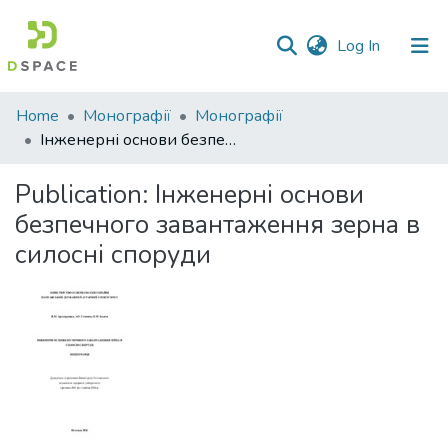
(current)
Log In
Communities
Home
Монографії
Монографії
&
Інженерні основи безпечного завантаження зерна в силосні споруди
Collections
Publication:
Інженерні основи
All of DSpace
безпечного завантаження зерна в
силосні споруди
Statistics