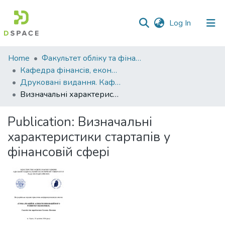
(current)
Log In
Communities
Home
Факультет обліку та фінансів
&
Кафедра фінансів, економічних досліджень і туризму
Collections
Друковані видання. Кафедра фінансів, економічних досліджень і туризму
Визначальні характеристики стартапів у фінансовій сфері
All of DSpace
Publication:
Визначальні
Statistics
характеристики стартапів у
фінансовій сфері