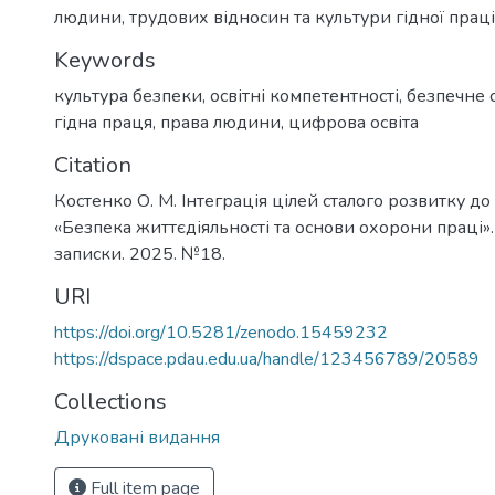
людини, трудових відносин та культури гідної праці
Keywords
культура безпеки
,
освітні компетентності
,
безпечне
гідна праця
,
права людини
,
цифрова освіта
Citation
Костенко О. М. Інтеграція цілей сталого розвитку д
«Безпека життєдіяльності та основи охорони праці».
записки. 2025. №18.
URI
https://doi.org/10.5281/zenodo.15459232
https://dspace.pdau.edu.ua/handle/123456789/20589
Collections
Друковані видання
Full item page