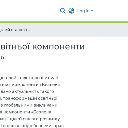
Log In
Інтеграція цілей сталого розвитку до освітньої компоненти «Безпека життєдіяльності та основи охорони праці»
світньої компоненти
»
ії цілей сталого розвитку 4
світньої компоненти «Безпека
вано актуальність такого
і, трансформацій освітньої
 із глобальними викликами.
ої компоненти «Безпека
ації цілей сталого розвитку,
 століття щодо безпеки, прав