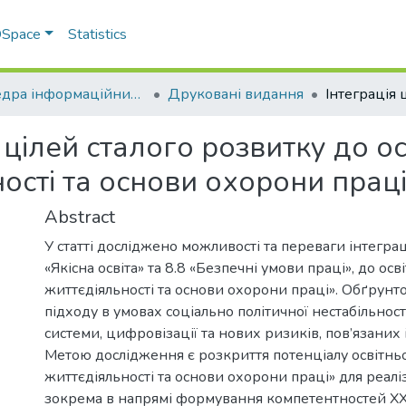
 DSpace
Statistics
Кафедра інформаційних систем та технологій
Друковані видання
 цілей сталого розвитку до о
ості та основи охорони праці
Abstract
У статті досліджено можливості та переваги інтеграц
«Якісна освіта» та 8.8 «Безпечні умови праці», до о
життєдіяльності та основи охорони праці». Обґрунто
підходу в умовах соціально політичної нестабільност
системи, цифровізації та нових ризиків, пов’язаних
Метою дослідження є розкриття потенціалу освітнь
життєдіяльності та основи охорони праці» для реаліз
зокрема в напрямі формування компетентностей ХХІ