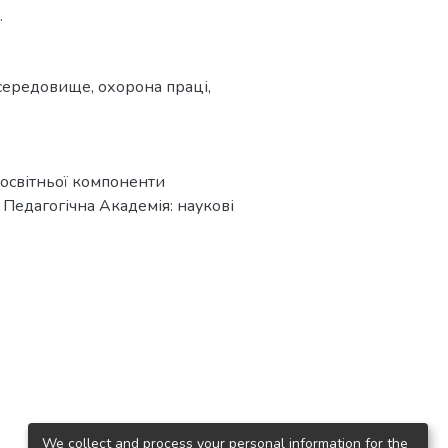
.
 середовище
,
охорона праці
,
о освітньої компоненти
 Педагогічна Академія: наукові
We collect and process your personal information for the