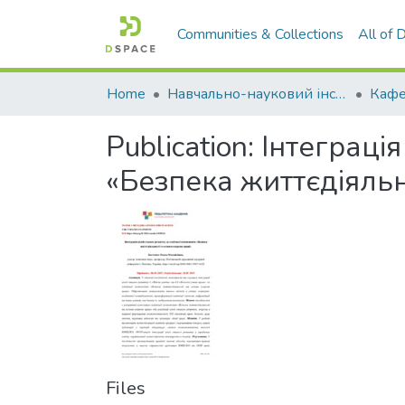
Communities & Collections
All of
Home
Навчально-науковий інститут економіки, управління, права та інформаційних технологій
Publication:
Інтеграція
«Безпека життєдіяльн
Files