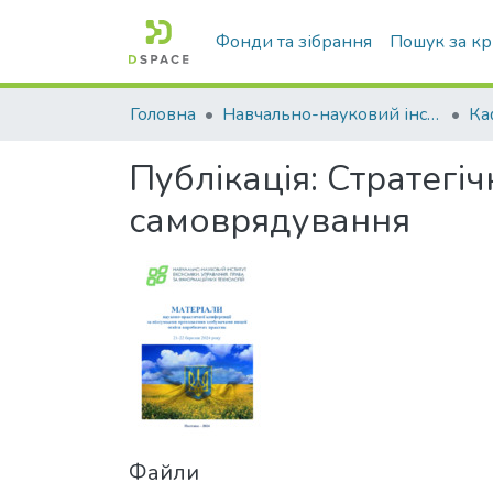
Фонди та зібрання
Пошук за к
Головна
Навчально-науковий інститут економіки, управління, права та інформаційних технологій
Публікація:
Стратегіч
самоврядування
Файли