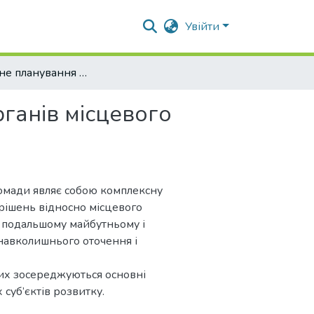
Увійти
Стратегічне планування у діяльності органів місцевого самоврядування
рганів місцевого
ромади являє собою комплексну
рішень відносно місцевого
в подальшому майбутньому і
 навколишнього оточення і
яких зосереджуються основні
 суб’єктів розвитку.