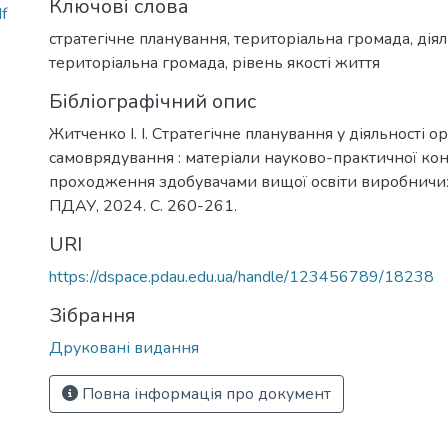
Ключові слова
f
стратегічне планування
,
територіальна громада
,
діял
територіальна громада
,
рівень якості життя
Бібліографічний опис
Житченко І. І. Стратегічне планування у діяльності о
самоврядування : матеріали науково-практичної ко
проходження здобувачами вищої освіти виробничих 
ПДАУ, 2024. С. 260-261.
URI
https://dspace.pdau.edu.ua/handle/123456789/18238
Зібрання
Друковані видання
Повна інформація про документ