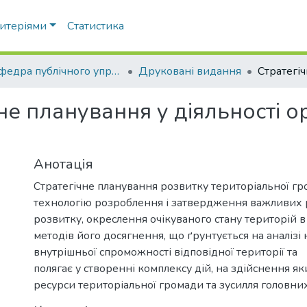
ритеріями
Статистика
Кафедра публічного управління та адміністрування
Друковані видання
не планування у діяльності о
Анотація
Стратегічне планування розвитку територіальної г
технологію розроблення і затвердження важливих 
розвитку, окреслення очікуваного стану територій 
методів його досягнення, що ґрунтується на аналізі
внутрішньої спроможності відповідної території та
полягає у створенні комплексу дій, на здійснення 
ресурси територіальної громади та зусилля головних