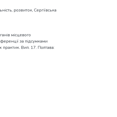
ьність
,
розвиток
,
Сергіївська
рганів місцевого
нференції за підсумками
практик. Вип. 17. Полтава: