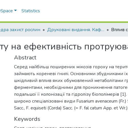
 DSpace
Statistics
дра захист рослин
Друковані видання. Кафедра захист рослин
ту на ефективність протруюв
Abstract
Серед найбільш поширених мікозів гороху на терито
займають кореневі гнилі. Основними збудниками їх 
шкідливий вплив яких обумовлений метаболітами гр
ферментами, необхідними для проникнення патоген
подальшої її колонізації та гідролізу біополімерів [1
широко спеціалізовані види Fusarium avenaceum (Fr.) S
Sacc., F. equiseti (Corda) Sacc. (= F. fal catum App. et Wr.)
Keywords