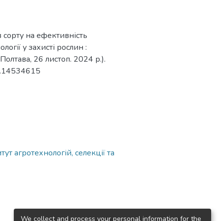
ив сорту на ефективність
логії у захисті рослин :
Полтава, 26 листоп. 2024 р.).
do.14534615
ут агротехнологій, селекції та
We collect and process your personal information for the