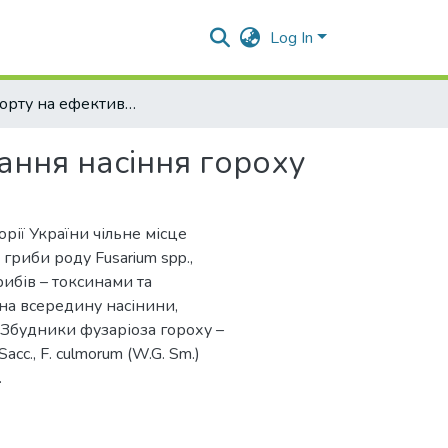
Log In
Вплив сорту на ефективність протруювання насіння гороху
ання насіння гороху
рії України чільне місце
гриби роду Fusarium spp.,
ибів – токсинами та
а всередину насінини,
]. Збудники фузаріоза гороху –
acc., F. culmorum (W.G. Sm.)
.