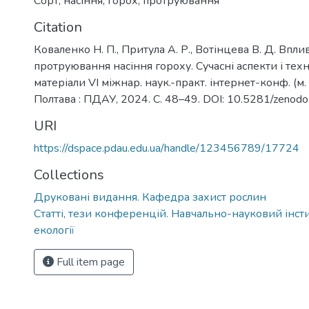
Сорт
,
насіння
,
горох
,
протруювання
Citation
Коваленко Н. П., Притула А. Р., Вотінцева В. Д. Впл
протруювання насіння гороху. Сучасні аспекти і техно
матеріали VI міжнар. наук.-практ. інтернет-конф. (м. 
Полтава : ПДАУ, 2024. С. 48–49. DOI: 10.5281/zeno
URI
https://dspace.pdau.edu.ua/handle/123456789/17724
Collections
Друковані видання. Кафедра захист рослин
Статті, тези конференцій. Навчально-науковий інстит
екології
Full item page