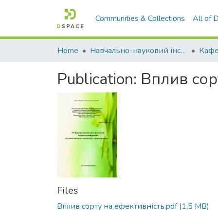
Communities & Collections
All of
Home
Навчально-науковий інститут агротехнологій, селекції та екології
Кафе
Publication:
Вплив сор
Files
Вплив сорту на ефективність.pdf
(1.5 MB)