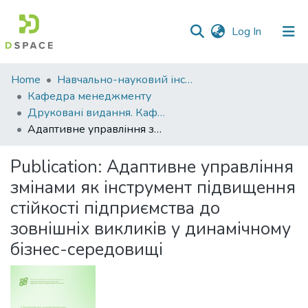
(current)
Log In
Communities
Home
Навчально-науковий інститут економіки, управління, права та інформаційних технологій
&
Кафедра менеджменту
Collections
Друковані видання. Кафедра менеджменту ім. І.А. Маркіної
Адаптивне управління змінами як інструмент підвищення стійкості підприємства до зовнішніх викликів у динамічному бізнес-середовищі
All of DSpace
Publication:
Адаптивне управління
Statistics
змінами як інструмент підвищення
стійкості підприємства до
зовнішніх викликів у динамічному
бізнес-середовищі