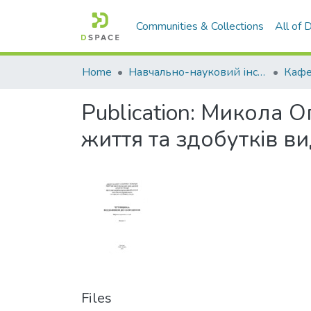
Communities & Collections
All of
Home
Навчально-науковий інститут агротехнологій, селекції та екології
Кафе
Publication:
Микола Оп
життя та здобутків в
Files