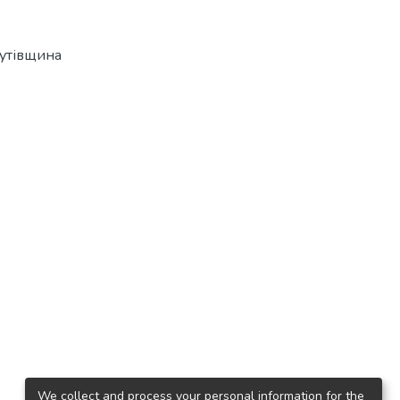
утівщина
We collect and process your personal information for the