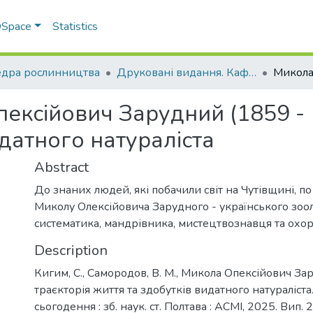
 DSpace
Statistics
дра рослинництва
Друковані видання. Кафедра рослинництва
ексійович Зарудний (1859 - 
идатного натураліста
Abstract
До знаних людей, які побачили світ на Чутівщині, п
Миколу Олексійовича Зарудного - українського зоол
систематика, мандрівника, мистецтвознавця та охо
Description
Кигим, С., Самородов, В. М., Микола Опексійович За
траєкторія життя та здобутків видатного натураліста
сьогодення : зб. наук. ст. Полтава : АСМІ, 2025. Вип. 2.