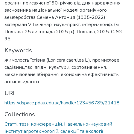
рослин, присвяченої 90-річчю від дня народження
засновника національної моделі органічного
землеробства Семена Антонця (1935-2022) :
матеріали VІІ міжнар. наук.-практ. інтерн.-конф. (м.
Полтава, 25 листопада 2025 р.). Полтава, 2025. С. 93–
95.
Keywords
жимолость їстівна (Lonicera caerulea L.)
,
промислове
садівництво
,
ягідні культури
,
сортовивчення
,
механізоване збирання
,
економічна ефективність
,
антиоксиданти
URI
https://dspace.pdau.edu.ua/handle/123456789/21418
Collections
Статті, тези конференцій. Навчально-науковий
інститут агротехнологій, селекції та екології