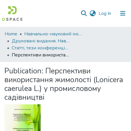
(current)
Log In
Communities
Home
Навчально-науковий інститут агротехнологій, селекції та екології
&
Друковані видання. Навчально-науковий інститут агротехнологій, селекції та екології
Collections
Статті, тези конференцій. Навчально-науковий інститут агротехнологій, селекції та екології
Перспективи використання жимолості (Lonicera caerulea L.) у промисловому садівництві
All of DSpace
Publication:
Перспективи
Statistics
використання жимолості (Lonicera
caerulea L.) у промисловому
садівництві