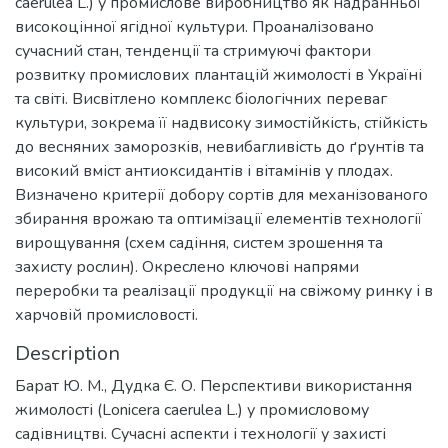
caerulea L.) у промислове виробництво як надранньої
високоцінної ягідної культури. Проаналізовано
сучасний стан, тенденції та стримуючі фактори
розвитку промислових плантацій жимолості в Україні
та світі. Висвітлено комплекс біологічних переваг
культури, зокрема її надвисоку зимостійкість, стійкість
до весняних заморозків, невибагливість до ґрунтів та
високий вміст антиоксидантів і вітамінів у плодах.
Визначено критерії добору сортів для механізованого
збирання врожаю та оптимізації елементів технології
вирощування (схем садіння, систем зрошення та
захисту рослин). Окреслено ключові напрями
переробки та реалізації продукції на свіжому ринку і в
харчовій промисловості.
Description
Барат Ю. М., Дудка Є. О. Перспективи використання
жимолості (Lonicera caerulea L.) у промисловому
садівництві. Сучасні аспекти і технології у захисті