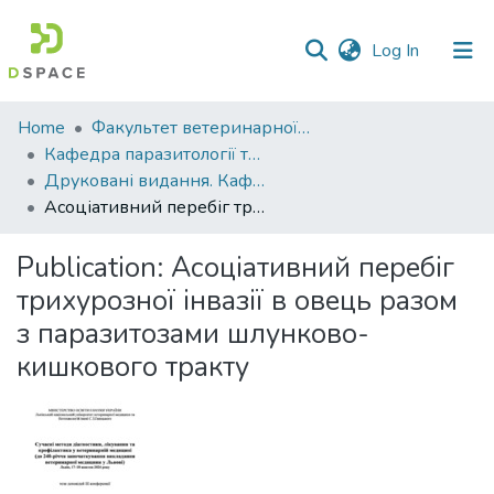
(current)
Log In
Communities
Home
Факультет ветеринарної медицини
&
Кафедра паразитології та ветеринарно-санітарної експертизи
Collections
Друковані видання. Кафедра паразитології та ветеринарно-санітарної експертизи
Асоціативний перебіг трихурозної інвазії в овець разом з паразитозами шлунково-кишкового тракту
All of DSpace
Publication:
Асоціативний перебіг
Statistics
трихурозної інвазії в овець разом
з паразитозами шлунково-
кишкового тракту