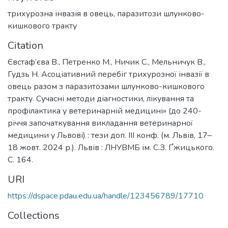
трихурозна інвазія в овець
,
паразитози шлунково-
кишкового тракту
Citation
Євстаф’єва В., Петренко М., Ничик С., Мельничук В.,
Гудзь Н. Асоціативний перебіг трихурозної інвазії в
овець разом з паразитозами шлунково-кишкового
тракту. Сучасні методи діагностики, лікування та
профілактика у ветеринарній медицині» (до 240-
річчя започаткування викладання ветеринарної
медицини у Львові) : тези доп. III конф. (м. Львів, 17–
18 жовт. 2024 р.). Львів : ЛНУВМБ ім. С.З. Ґжицького.
С. 164.
URI
https://dspace.pdau.edu.ua/handle/123456789/17710
Collections