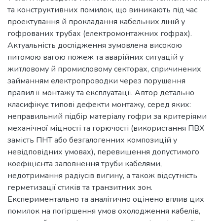
та конструктивних помилок, що виникають під час
проектування й прокладання кабельних ліній у
гофрованих трубах (електромонтажних гофрах).
Актуальність дослідження зумовлена високою
питомою вагою пожеж та аварійних ситуацій у
житловому й промисловому секторах, спричинених
займанням електропроводки через порушення
правил її монтажу та експлуатації. Автор детально
класифікує типові дефекти монтажу, серед яких:
неправильний підбір матеріалу гофри за критеріями
механічної міцності та горючості (використання ПВХ
замість ПНТ або безгалогенних композицій у
невідповідних умовах), перевищення допустимого
коефіцієнта заповнення труби кабелями,
недотримання радіусів вигину, а також відсутність
герметизації стиків та транзитних зон.
Експериментально та аналітично оцінено вплив цих
помилок на погіршення умов охолодження кабелів,