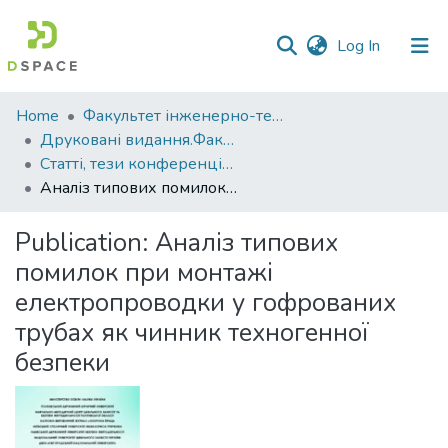
(current)
Log In
Communities
Home
Факультет інженерно-технологічний
&
Друковані видання.Факультет інженерно-технологічний
Collections
Статті, тези конференцій. Факультет інженерно-технологічний
Аналіз типових помилок при монтажі електропроводки у гофрованих трубах як чинник техногенної безпеки
All of DSpace
Publication:
Аналіз типових
Statistics
помилок при монтажі
електропроводки у гофрованих
трубах як чинник техногенної
безпеки