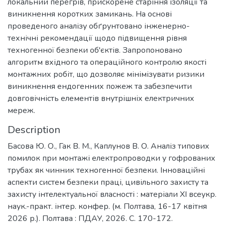
локальний перегрів, прискорене старіння ізоляції та
виникнення коротких замикань. На основі
проведеного аналізу обґрунтовано інженерно-
технічні рекомендації щодо підвищення рівня
техногенної безпеки об'єктів. Запропоновано
алгоритм вхідного та операційного контролю якості
монтажних робіт, що дозволяє мінімізувати ризики
виникнення ендогенних пожеж та забезпечити
довговічність елементів внутрішніх електричних
мереж.
Description
Басова Ю. О., Гак В. М., Каплунов В. О. Аналіз типових
помилок при монтажі електропроводки у гофрованих
трубах як чинник техногенної безпеки. Інноваційні
аспекти систем безпеки праці, цивільного захисту та
захисту інтелектуальної власності : матеріали ХІ всеукр.
наук.-практ. інтер. конфер. (м. Полтава, 16-17 квітня
2026 р.). Полтава : ПДАУ, 2026. С. 170-172.