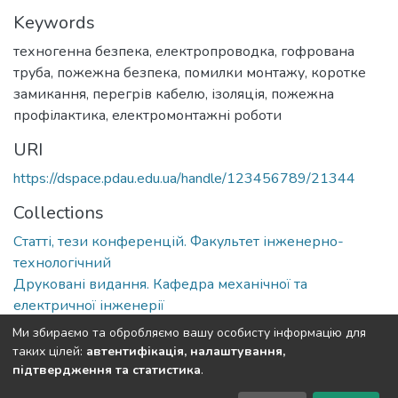
Keywords
техногенна безпека
,
електропроводка
,
гофрована
труба
,
пожежна безпека
,
помилки монтажу
,
коротке
замикання
,
перегрів кабелю
,
ізоляція
,
пожежна
профілактика
,
електромонтажні роботи
URI
https://dspace.pdau.edu.ua/handle/123456789/21344
Collections
Статті, тези конференцій. Факультет інженерно-
технологічний
Друковані видання. Кафедра механічної та
електричної інженерії
Ми збираємо та обробляємо вашу особисту інформацію для
Full item page
таких цілей:
автентифікація, налаштування,
підтвердження та статистика
.