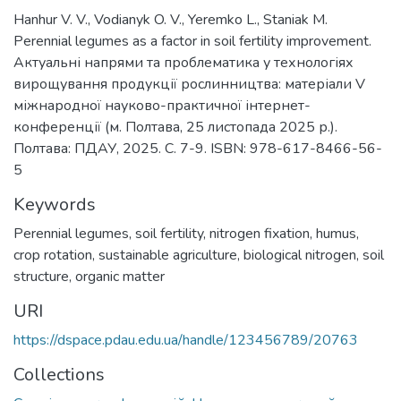
Hanhur V. V., Vodianyk O. V., Yeremko L., Staniak M.
Perennial legumes as a factor in soil fertility improvement.
Актуальні напрями та проблематика у технологіях
вирощування продукції рослинництва: матеріали V
міжнародної науково-практичної інтернет-
конференції (м. Полтава, 25 листопада 2025 р.).
Полтава: ПДАУ, 2025. С. 7-9. ISBN: 978-617-8466-56-
5
Keywords
Perennial legumes
,
soil fertility
,
nitrogen fixation
,
humus
,
crop rotation
,
sustainable agriculture
,
biological nitrogen
,
soil
structure
,
organic matter
URI
https://dspace.pdau.edu.ua/handle/123456789/20763
Collections