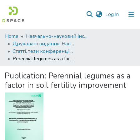
(current)
Log In
Communities
Home
Навчально-науковий інститут агротехнологій, селекції та екології
&
Друковані видання. Навчально-науковий інститут агротехнологій, селекції та екології
Collections
Статті, тези конференцій. Навчально-науковий інститут агротехнологій, селекції та екології
Perennial legumes as a factor in soil fertility improvement
All of DSpace
Publication:
Perennial legumes as a
Statistics
factor in soil fertility improvement