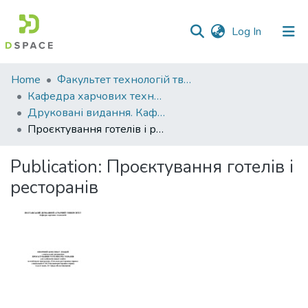
(current)
Log In
Communities
Home
Факультет технологій тваринництва та продовольства
&
Кафедра харчових технологій
Collections
Друковані видання. Кафедра харчових технологій
Проєктування готелів і ресторанів
All of DSpace
Publication:
Проєктування готелів і
Statistics
ресторанів