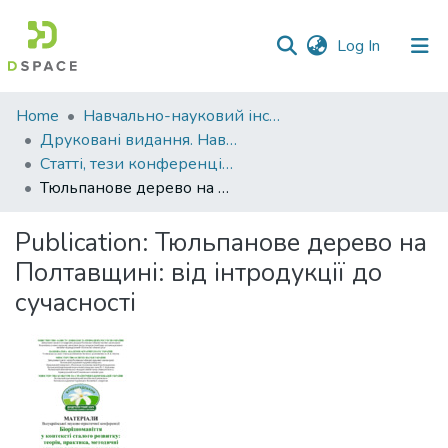
(current)
Log In
Communities
Home
Навчально-науковий інститут агротехнологій, селекції та екології
&
Друковані видання. Навчально-науковий інститут агротехнологій, селекції та екології
Collections
Статті, тези конференцій. Навчально-науковий інститут агротехнологій, селекції та екології
Тюльпанове дерево на Полтавщині: від інтродукції до сучасності
All of DSpace
Publication:
Тюльпанове дерево на
Statistics
Полтавщині: від інтродукції до
сучасності