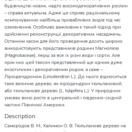
будівництві нових, надто високодекоративних рослин
– справа актуальна. Адже це сприяє раціональному
компонуванню найбільш привабливих видів під час
озеленення. Особливо важливим є такий підхід при
здійсненні реконструкції декоративних насаджень.
Останнім часом для його проведення досить широко
використовують представників родини Магнолієві
(Magnoliaceae), перш за все їх різні види і сорти. Але
крім них цей таксон представлений ще одним дуже
екзотичним і декоративним родом, а саме –
Ліріодендроном (Liriodendron L.). До нього відноситься
таке величне дерево, як ліріодендрон тюльпановий,
або тюльпанове дерево (L. tulipifera L.). У природних
умовах воно росте в центральній і південно-східній
частині Північної Америки.
Description
Самородов В. М., Халимон О. В. Тюльпанове дерево на