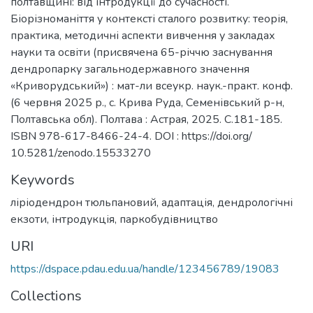
полтавщині: від інтродукції до сучасності.
Біорізноманіття у контексті сталого розвитку: теорія,
практика, методичні аспекти вивчення у закладах
науки та освіти (присвячена 65-річчю заснування
дендропарку загальнодержавного значення
«Криворудський») : мат-ли всеукр. наук.-практ. конф.
(6 червня 2025 р., с. Крива Руда, Семенівський р-н,
Полтавська обл). Полтава : Астрая, 2025. С.181-185.
ISBN 978-617-8466-24-4. DOI : https://doi.org/
10.5281/zenodo.15533270
Keywords
ліріодендрон тюльпановий
,
адаптація
,
дендрологічні
екзоти
,
інтродукція
,
паркобудівництво
URI
https://dspace.pdau.edu.ua/handle/123456789/19083
Collections