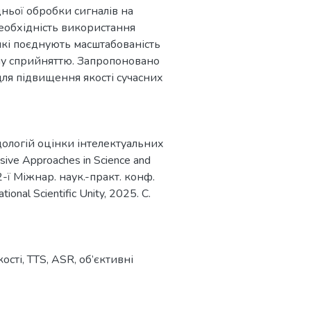
ньої обробки сигналів на
еобхідність використання
 які поєднують масштабованість
му сприйняттю. Запропоновано
ля підвищення якості сучасних
ологій оцінки інтелектуальних
ive Approaches in Science and
2-ї Міжнар. наук.-практ. конф.
onal Scientific Unity, 2025. С.
кості
,
TTS
,
ASR
,
об’єктивні