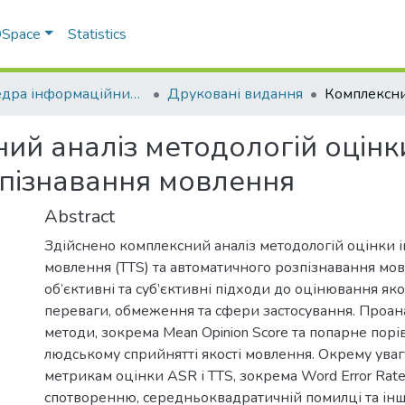
 DSpace
Statistics
Кафедра інформаційних систем та технологій
Друковані видання
ий аналіз методологій оцінк
зпізнавання мовлення
Abstract
Здійснено комплексний аналіз методологій оцінки і
мовлення (TTS) та автоматичного розпізнавання мов
об’єктивні та суб’єктивні підходи до оцінювання яко
переваги, обмеження та сфери застосування. Проана
методи, зокрема Mean Opinion Score та попарне порі
людському сприйнятті якості мовлення. Окрему ува
метрикам оцінки ASR і TTS, зокрема Word Error Rat
спотворенню, середньоквадратичній помилці та ін