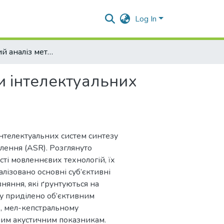
Log In
Комплексний аналіз методологій оцінки інтелектуальних систем синтезу та розпізнавання мовлення
и інтелектуальних
нтелектуальних систем синтезу
лення (ASR). Розглянуто
сті мовленнєвих технологій, їх
лізовано основні суб’єктивні
вняння, які ґрунтуються на
гу приділено об’єктивним
e, мел-кепстральному
шим акустичним показникам.