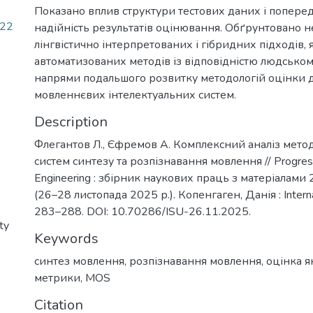
Показано вплив структури тестових даних і поперед
.22
надійність результатів оцінювання. Обґрунтовано н
лінгвістично інтерпретованих і гібридних підходів,
автоматизованих методів із відповідністю людсько
напрями подальшого розвитку методологій оцінки д
мовленнєвих інтелектуальних систем.
Description
Флегантов Л., Єфремов А. Комплексний аналіз метод
систем синтезу та розпізнавання мовлення // Progress
Engineering : збірник наукових праць з матеріалами 
(26–28 листопада 2025 р.). Копенгаген, Данія : Internati
283–288. DOI: 10.70286/ISU-26.11.2025.
ty
Keywords
синтез мовлення
,
розпізнавання мовлення
,
оцінка я
метрики
,
MOS
Citation