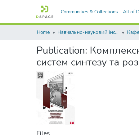
Communities & Collections
All of
Home
Навчально-науковий інститут економіки, управління, права та інформаційних технологій
Publication:
Комплексн
систем синтезу та ро
Files