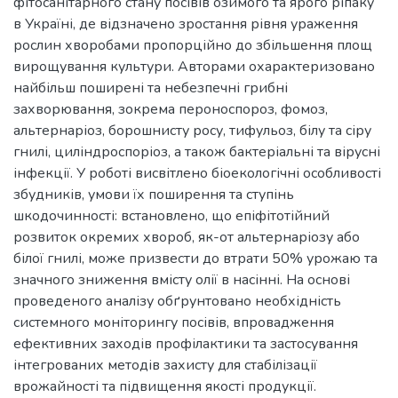
фітосанітарного стану посівів озимого та ярого ріпаку
в Україні, де відзначено зростання рівня ураження
рослин хворобами пропорційно до збільшення площ
вирощування культури. Авторами охарактеризовано
найбільш поширені та небезпечні грибні
захворювання, зокрема пероноспороз, фомоз,
альтернаріоз, борошнисту росу, тифульоз, білу та сіру
гнилі, циліндроспоріоз, а також бактеріальні та вірусні
інфекції. У роботі висвітлено біоекологічні особливості
збудників, умови їх поширення та ступінь
шкодочинності: встановлено, що епіфітотійний
розвиток окремих хвороб, як-от альтернаріозу або
білої гнилі, може призвести до втрати 50% урожаю та
значного зниження вмісту олії в насінні. На основі
проведеного аналізу обґрунтовано необхідність
системного моніторингу посівів, впровадження
ефективних заходів профілактики та застосування
інтегрованих методів захисту для стабілізації
врожайності та підвищення якості продукції.