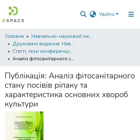
Увійти
Фонди
Головна
Навчально-науковий інститут агротехнологій, селекції та екології
та
Друковані видання. Навчально-науковий інститут агротехнологій, селекції та екології
зібрання
Статті, тези конференцій. Навчально-науковий інститут агротехнологій, селекції та екології
Аналіз фітосанітарного стану посівів ріпаку та характеристика основних хвороб культури
Пошук за критеріями
Публікація:
Аналіз фітосанітарного
Статистика
стану посівів ріпаку та
характеристика основних хвороб
культури