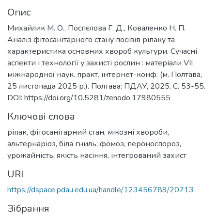
Опис
Михайлик М. О., Поспєлова Г. Д., Коваленко Н. П.
Аналіз фітосанітарного стану посівів ріпаку та
характеристика основних хвороб культури. Сучасні
аспекти і технології у захисті рослин : матеріали VII
міжнародної наук. практ. інтернет-конф. (м. Полтава,
25 листопада 2025 р.). Полтава: ПДАУ, 2025. С. 53-55.
DOI: https://doi.org/10.5281/zenodo.17980555
Ключові слова
ріпак
,
фітосанітарний стан
,
мікозні хвороби
,
альтернаріоз
,
біла гниль
,
фомоз
,
пероноспороз
,
урожайність
,
якість насіння
,
інтегрований захист
URI
https://dspace.pdau.edu.ua/handle/123456789/20713
Зібрання