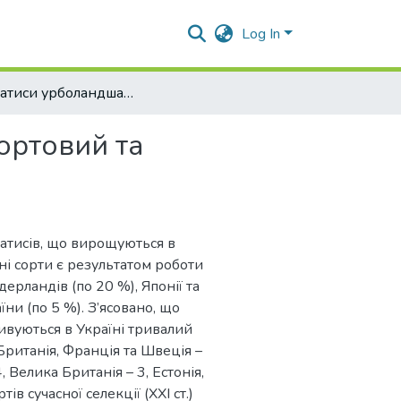
Log In
Клематиси урболандшафтів Полтави: сортовий та морфологічний профілі
ортовий та
атисів, що вирощуються в
і сорти є результатом роботи
дерландів (по 20 %), Японії та
їни (по 5 %). З’ясовано, що
ивуються в Україні тривалий
а Британія, Франція та Швеція –
4, Велика Британія – 3, Естонія,
ів сучасної селекції (XXI ст.)