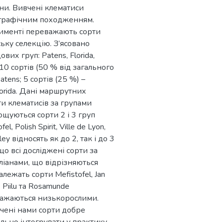
ини. Вивчені клематиси
ографічним походженням.
тименті переважають сорти
ьку селекцію. З’ясовано
их груп: Patens, Florida,
: 10 сортів (50 % від загального
tens; 5 сортів (25 %) –
 Florida. Дані маршрутних
и клематисів за групами
ощуються сорти 2 і 3 груп
 Polish Spirit, Ville de Lyon,
ey відносять як до 2, так і до 3
що всі досліджені сорти за
іанами, що відрізняються
лежать сорти Mefistofel, Jan
y. Piilu та Rosamunde
важаються низькорослими.
чені нами сорти добре