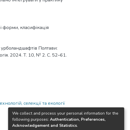
ільно інтегрувати у практику
ві форми
,
класифікація
и урболандшафтів Полтави:
ія. 2024. Т. 10, № 2. С. 52–61.
нологій, селекції та екології
We collect and process your personal information for the
following purposes:
Authentication, Preferences,
Acknowledgement and Statistics
.