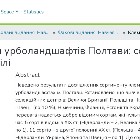
 DSpace
Statistics
Друковані видання. Навчально-науковий інститут агротехнологій, селекції та екології
Фахові видання. Навчально-науковий інститут агротехнологій, селекції та екології
 урболандшафтів Полтави: с
лі
Abstract
Наведено результати дослідження сортименту клем
урболандшафтах м. Полтави. Встановлено, що вивчен
селекційних центрів: Великої Британії, Польщі та Ні
Швеції (по 10 %), Німеччини, Франції, Естонії та Укра
перевага надається добре відомим сортам, які культ
час: 5 сортів відомі з XIX ст. (Нідерланди – 2, Велик
по 1), 11 сортів – з другої половині XX ст. (Польща – 
Нідерланди, Україна, Японія та Швеція – по 1). До сорт