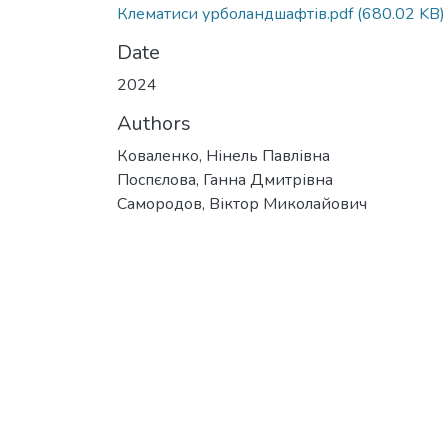
Клематиси урболандшафтів.pdf
(680.02 KB)
Date
2024
Authors
Коваленко, Нінель Павлівна
Поспєлова, Ганна Дмитрівна
Самородов, Віктор Миколайович