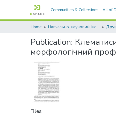
Communities & Collections
All of
Home
Навчально-науковий інститут агротехнологій, селекції та екології
Publication:
Клематиси
морфологічний профі
Files