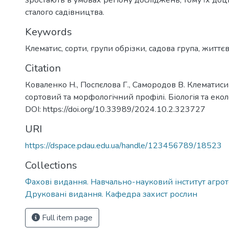
зростають в умовах регіону досліджень, тому їх доц
сталого садівництва.
Keywords
Клематис
,
сорти
,
групи обрізки
,
садова група
,
життє
Citation
Коваленко Н., Поспєлова Г., Самородов В. Клематис
сортовий та морфологічний профілі. Біологія та еколог
DOI: https://doi.org/10.33989/2024.10.2.323727
URI
https://dspace.pdau.edu.ua/handle/123456789/18523
Collections
Фахові видання. Навчально-науковий інститут агротех
Друковані видання. Кафедра захист рослин
Full item page