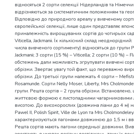
відносяться 2 сорти селекції Нідерландів та Німечч
відрізняються за систематичним положенням та ге
Відповідно до природного ареалу у вивченому сор
європейської селекції, лише один представляє японс
приналежність вирощуваних сортів до чотирьох садов
Viticella, Jackmanii. Їх кількісний склад неоднорідний
числа вивченого сортименту) відносяться до групи Pa
Jackmanii; 3 сорти (15 %) – Viticella; 2 сорти (10 %) –
обстежень дали можливість згрупувати вивчені сорт
обрізки. Звертає увагу той факт, що переважно вир
обрізки. До третьої групи належать 4 сорти – Mefistofel,
Rosamunde. Сорти Nelly Moser, Liberty, Mrs Cholmondel
групи. Решта сортів – 2 група обрізки. Встановлено, 
життєвою формою є листопадними чагарниковими л
висотою. До високорослих (довжина ліани до 4 м) на
Pawel II, Polish Spirit, Ville de Lyon та Mrs Cholmondele
характеризуються пагонами довжиною до 1,5 м і в
Решта сортів мають пагони середньої довжини. Вив