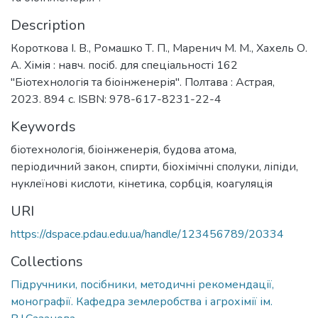
Description
Короткова І. В., Ромашко Т. П., Маренич М. М., Хахель О.
А. Хімія : навч. посіб. для спеціальності 162
"Біотехнологія та біоінженерія". Полтава : Астрая,
2023. 894 с. ISBN: 978-617-8231-22-4
Keywords
біотехнологія
,
біоінженерія
,
будова атома
,
періодичний закон
,
спирти
,
біохімічні сполуки
,
ліпіди
,
нуклеїнові кислоти
,
кінетика
,
сорбція
,
коагуляція
URI
https://dspace.pdau.edu.ua/handle/123456789/20334
Collections
Підручники, посібники, методичні рекомендації,
монографії. Кафедра землеробства і агрохімії ім.