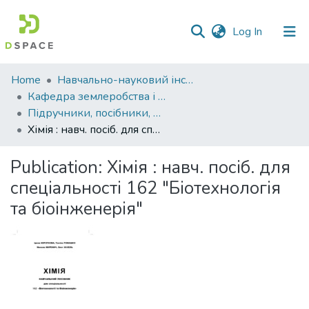
(current)
Log In
Communities
Home
Навчально-науковий інститут агротехнологій, селекції та екології
&
Кафедра землеробства і агрохімії ім. В.І.Сазанова
Collections
Підручники, посібники, методичні рекомендації, монографії. Кафедра землеробства і агрохімії ім. В.І.Сазанова
Хімія : навч. посіб. для спеціальності 162 "Біотехнологія та біоінженерія"
All of DSpace
Publication:
Хімія : навч. посіб. для
Statistics
спеціальності 162 "Біотехнологія
та біоінженерія"