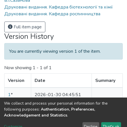
В.І.Сазанова
Друковані видання. Кафедра біотехнології та хімії
Друковані видання. Кафедра рослинництва
Full item page
Version History
You are currently viewing version 1 of the item.
Now showing
1 - 1 of 1
Version
Date
Summary
1
*
2026-01-30 04:45:51
We collect and process your personal information for the
* Selected version
following purposes:
Authentication, Preferences,
Acknowledgement and Statistics
.
DSpace software
copyright © 2002-2026
LYRASIS
Customize
Decline
That's ok