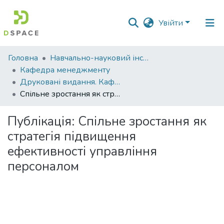
Увійти
Фонди
Головна
Навчально-науковий інститут економіки, управління, права та інформаційних технологій
та
Кафедра менеджменту
зібрання
Друковані видання. Кафедра менеджменту ім. І.А. Маркіної
Спільне зростання як стратегія підвищення ефективності управління персоналом
Пошук за критеріями
Публікація:
Спільне зростання як
Статистика
стратегія підвищення
ефективності управління
персоналом