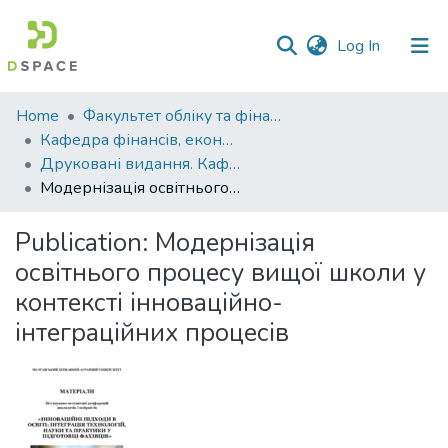
(current)
Log In
Communities
Home
Факультет обліку та фінансів
&
Кафедра фінансів, економічних досліджень і туризму
Collections
Друковані видання. Кафедра фінансів, економічних досліджень і туризму
Модернізація освітнього процесу вищої школи у контексті інноваційно-інтеграційних процесів
All of DSpace
Publication:
Модернізація
Statistics
освітнього процесу вищої школи у
контексті інноваційно-
інтеграційних процесів