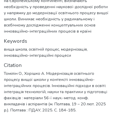
на Європейському континенті, визначають
необхідність у проведенні наукової-дослідної роботи
у напрямку до модернізації освітнього процесу вищої
школи. Виникає необхідність у радикальному і
всебічному дослідженні концептуальних основ
інноваційно-інтеграційних процесів в країні
Keywords
вища школа
,
освітній процес
,
модернізація
,
інноваційно-інтеграційні процеси
Citation
Томілін О., Хорішко А. Модернізація освітнього
процесу вищої школи у контексті інноваційно-
інтеграційних процесів. Інноваційні підходи в освіті:
інтеграція технологій, науки та практики у підготовці
фахівців : матеріали 56-ї наук.-метод. конф.
викладачів і аспірантів (м. Полтава, 19 – 20 лют. 2025
р.). Полтава : ПДАУ, 2025. С. 184-185.