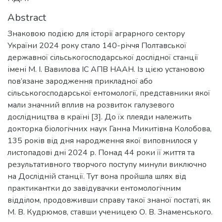
Abstract
Знаковою подією для історії аграрного сектору
України 2024 року стало 140-річчя Полтавської
державної сільськогосподарської дослідної станції
імені М. І. Вавилова ІС АПВ НААН. Із цією установою
пов’язане зародження прикладної або
сільськогосподарської ентомології, представники якої
мали значний вплив на розвиток галузевого
дослідництва в країні [3]. До їх плеяди належить
докторка біологічних наук Ганна Микитівна Колобова,
135 років від дня народження якої виповнилося у
листопадові дні 2024 р. Понад 44 роки її життя та
результативного творчого поступу минули виключно
на Дослідній станції. Тут вона пройшла шлях від
практикантки до завідувачки ентомологічним
відділом, продовживши справу такої знаної постаті, як
М. В. Кудрюмов, ставши ученицею О. В. Знаменського.