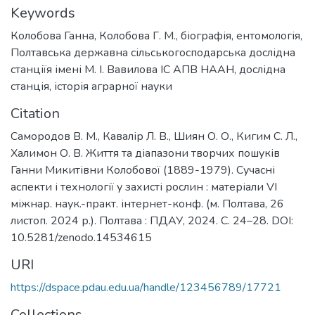
Keywords
Колобова Ганна
,
Колобова Г. М.
,
біографія
,
ентомологія
,
Полтавська державна сільськогосподарська дослідна
станціїя імені М. І. Вавилова ІС АПВ НААН
,
дослідна
станція
,
історія аграрної науки
Citation
Самородов В. М., Кавалір Л. В., Шиян О. О., Кигим С. Л.,
Халимон О. В. Життя та діапазони творчих пошуків
Ганни Микитівни Колобової (1889-1979). Сучасні
аспекти і технології у захисті рослин : матеріали VI
міжнар. наук.-практ. інтернет-конф. (м. Полтава, 26
листоп. 2024 р.). Полтава : ПДАУ, 2024. С. 24–28. DOI:
10.5281/zenodo.14534615
URI
https://dspace.pdau.edu.ua/handle/123456789/17721
Collections