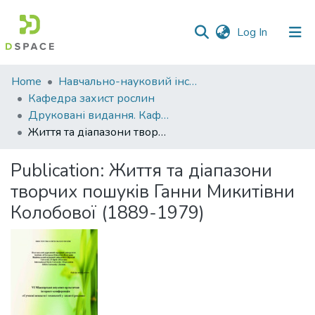
(current)
Log In
Communities
Home
Навчально-науковий інститут агротехнологій, селекції та екології
&
Кафедра захист рослин
Collections
Друковані видання. Кафедра захист рослин
Життя та діапазони творчих пошуків Ганни Микитівни Колобової (1889-1979)
All of DSpace
Publication:
Життя та діапазони
Statistics
творчих пошуків Ганни Микитівни
Колобової (1889-1979)