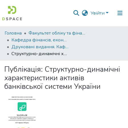
Увійти
Фонди
Головна
Факультет обліку та фінансів
та
Кафедра фінансів, економічних досліджень і туризму
зібрання
Друковані видання. Кафедра фінансів, економічних досліджень і туризму
Структурно-динамічні характеристики активів банківської системи України
Пошук за критеріями
Публікація:
Структурно-динамічні
Статистика
характеристики активів
банківської системи України