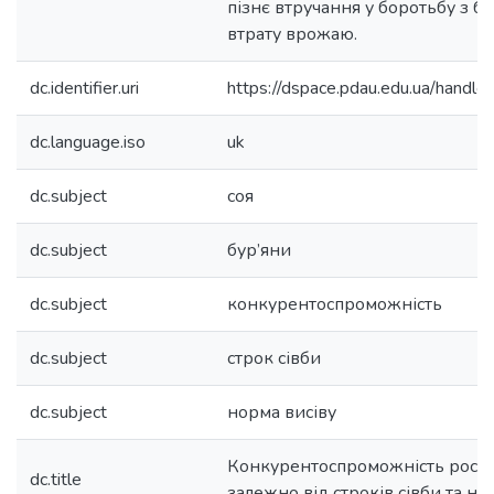
пізнє втручання у боротьбу з б
втрату врожаю.
dc.identifier.uri
https://dspace.pdau.edu.ua/han
dc.language.iso
uk
dc.subject
соя
dc.subject
бур’яни
dc.subject
конкурентоспроможність
dc.subject
строк сівби
dc.subject
норма висіву
Конкурентоспроможність рослин
dc.title
залежно від строків сівби та но