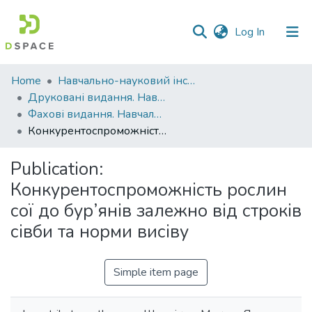
(current)
Log In
Communities
Home
Навчально-науковий інститут агротехнологій, селекції та екології
&
Друковані видання. Навчально-науковий інститут агротехнологій, селекції та екології
Collections
Фахові видання. Навчально-науковий інститут агротехнологій, селекції та екології
Конкурентоспроможність рослин сої до бур’янів залежно від строків сівби та норми висіву
All of DSpace
Publication:
Statistics
Конкурентоспроможність рослин
сої до бур’янів залежно від строків
сівби та норми висіву
Simple item page