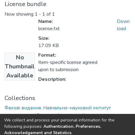
License bundle
Now showing
1 - 1 of 1
Name:
Down
license.txt
load
Size:
17.09 KB
Format:
No
Item-specific license agreed
Thumbnail
upon to submission
Available
Description:
Collections
Фахові видання. Навчально-науковий інститут
агротехнологій, селекції та екології
We collect and process your personal information for the
Друковані видання. Кафедра рослинництва
following purposes:
Authentication, Preferences,
Acknowledgement and Statistics
.