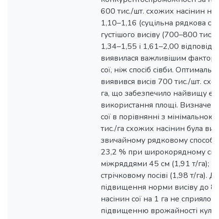
600 тис./шт. схожих насінин на 
1,10–1,16 (суцільна рядкова сівб
густішого висіву (700–800 тис./ш
1,34–1,55 і 1,61–2,00 відповідн
виявилася важливішим факторо
сої, ніж спосіб сівби. Оптимал
виявився висів 700 тис./шт. схо
га, що забезпечило найвищу еф
використання площі. Визначено
сої в порівнянні з мінімальною
тис./га схожих насінин була ви
звичайному рядковому способі сі
23,2 % при широкорядному спос
міжряддями 45 см (1,91 т/га); н
стрічковому посіві (1,98 т/га). 
підвищення норми висіву до 80
насінин сої на 1 га не сприяло 
підвищенню врожайності культ