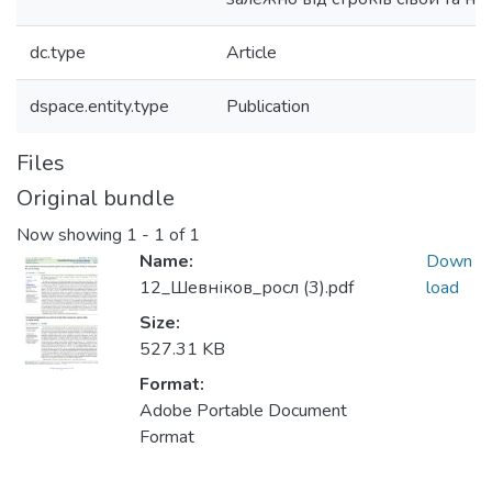
dc.type
Article
dspace.entity.type
Publication
Files
Original bundle
Now showing
1 - 1 of 1
Name:
Down
12_Шевніков_росл (3).pdf
load
Size:
527.31 KB
Format:
Adobe Portable Document
Format