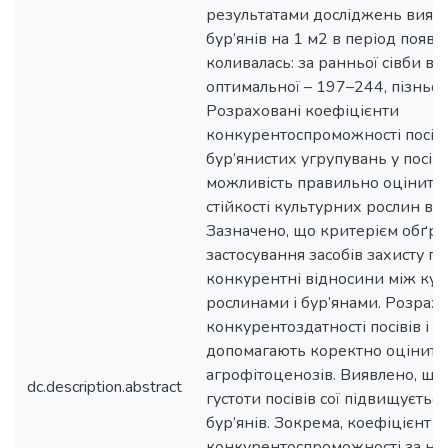
результатами досліджень виявл
бур’янів на 1 м2 в період появи
коливалась: за ранньої сівби в
оптимальної – 197–244, пізньої
Розраховані коефіцієнти
конкурентоспроможності посівів
бур’янистих угрупувань у посів
можливість правильно оцінити
стійкості культурних рослин в 
Зазначено, що критерієм обґр
застосування засобів захисту по
конкурентні відносини між ку
рослинами і бур’янами. Розрах
конкурентоздатності посівів і ш
допомагають коректно оцінити 
агрофітоценозів. Виявлено, що
dc.description.abstract
густоти посівів сої підвищується 
бур’янів. Зокрема, коефіцієнт
конкурентоспроможності за но