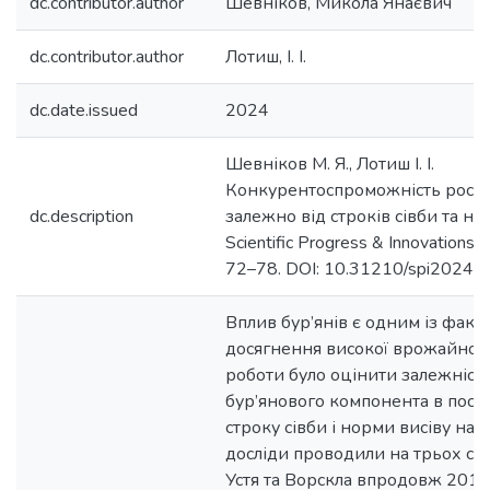
dc.contributor.author
Шевніков, Микола Янаєвич
dc.contributor.author
Лотиш, І. І.
dc.date.issued
2024
Шевніков М. Я., Лотиш І. І.
Конкурентоспроможність рослин
dc.description
залежно від строків сівби та но
Scientific Progress & Innovations.
72–78. DOI: 10.31210/spi2024.2
Вплив бур’янів є одним із факт
досягнення високої врожайності
роботи було оцінити залежніст
бур’янового компонента в посів
строку сівби і норми висіву нас
досліди проводили на трьох сор
Устя та Ворскла впродовж 2018