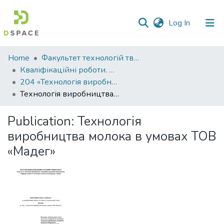
(current)
Log In
Communities
Home
Факультет технологій тваринництва та продовольства
&
Кваліфікаційні роботи. Факультет технологій тваринництва та продовольства
Collections
204 «Технологія виробництва і переробки продукції тваринництва» - Бакалаври 2021-2022
Технологія виробництва молока в умовах ТОВ «Мадег»
All of DSpace
Publication:
Технологія
Statistics
виробництва молока в умовах ТОВ
«Мадег»