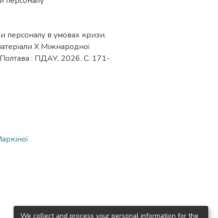
и персоналу
ки персоналу в умовах кризи.
 матеріали Х Міжнародної
Полтава : ПДАУ, 2026. С. 171-
Маркіної
We collect and process your personal information for the