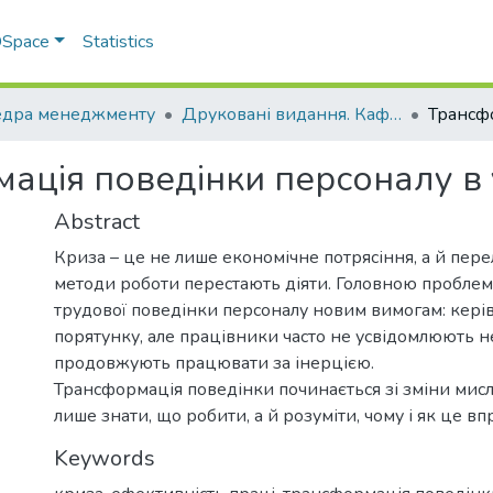
 DSpace
Statistics
дра менеджменту
Друковані видання. Кафедра менеджменту ім. І.А. Маркіної
ація поведінки персоналу в
Abstract
Криза – це не лише економічне потрясіння, а й пер
методи роботи перестають діяти. Головною проблем
трудової поведінки персоналу новим вимогам: кер
порятунку, але працівники часто не усвідомлюють не
продовжують працювати за інерцією.
Трансформація поведінки починається зі зміни мисл
лише знати, що робити, а й розуміти, чому і як це в
Keywords