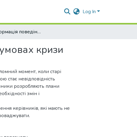
Log In
Трансформація поведінки персоналу в умовах кризи
 умовах кризи
еломний момент, коли старі
ою стає невідповідність
івники розробляють плани
обхідності змін і
ення керівників, які мають не
проваджувати.