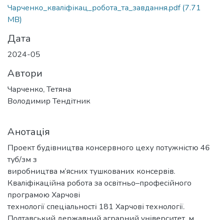
Чарченко_кваліфікац_робота_та_завдання.pdf
(7.71
MB)
Дата
2024-05
Автори
Чарченко, Тетяна
Володимир Тендітник
Анотація
Проект будівництва консервного цеху потужністю 46
туб/зм з
виробництва м’ясних тушкованих консервів.
Кваліфікаційна робота за освітньо–професійного
програмою Харчові
технології спеціальності 181 Харчові технології.
Полтавський державний аграрний університет, м.