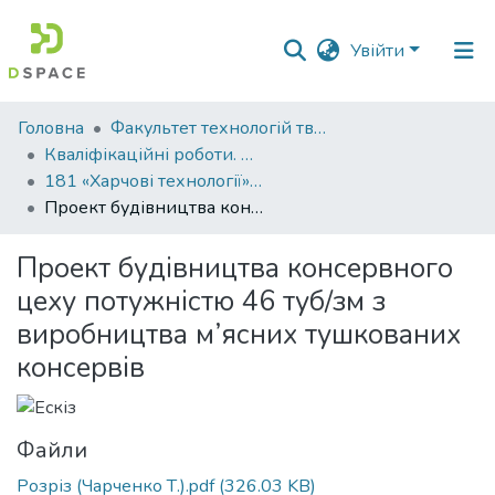
Увійти
Фонди
Головна
Факультет технологій тваринництва та продовольства
та
Кваліфікаційні роботи. Факультет технологій тваринництва та продовольства
зібрання
181 «Харчові технології» - Бакалаври 2023-2024
Проект будівництва консервного цеху потужністю 46 туб/зм з виробництва м’ясних тушкованих консервів
Пошук за критеріями
Проект будівництва консервного
Статистика
цеху потужністю 46 туб/зм з
виробництва м’ясних тушкованих
консервів
Файли
Розріз (Чарченко Т.).pdf
(326.03 KB)