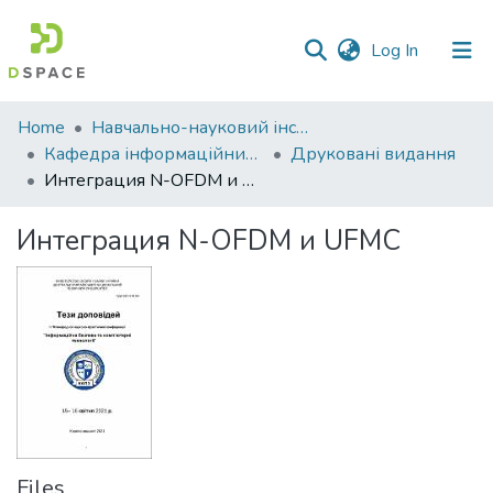
(current)
Log In
Communities
Home
Навчально-науковий інститут економіки, управління, права та інформаційних технологій
&
Кафедра інформаційних систем та технологій
Друковані видання
Collections
Интеграция N-OFDM и UFMC
All of DSpace
Интеграция N-OFDM и UFMC
Statistics
Files