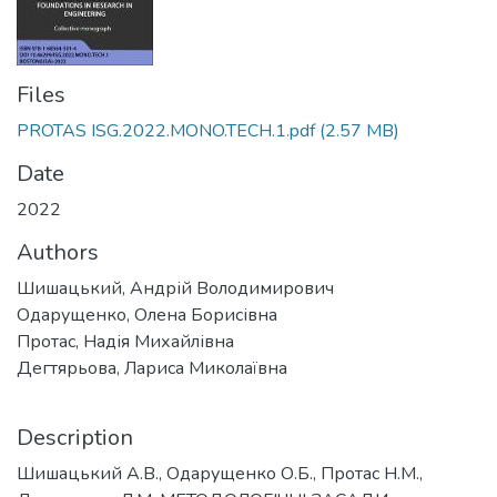
Files
PROTAS ISG.2022.MONO.TECH.1.pdf
(2.57 MB)
Date
2022
Authors
Шишацький, Андрій Володимирович
Одарущенко, Олена Борисівна
Протас, Надія Михайлівна
Дегтярьова, Лариса Миколаївна
Description
Шишацький А.В., Одарущенко О.Б., Протас Н.М.,