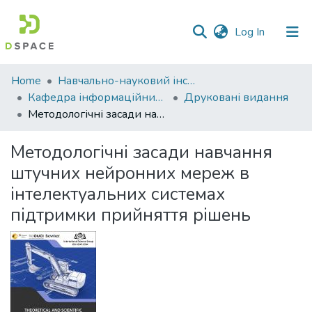
(current)
Log In
Communities
Home
Навчально-науковий інститут економіки, управління, права та інформаційних технологій
&
Кафедра інформаційних систем та технологій
Друковані видання
Collections
Методологічні засади навчання штучних нейронних мереж в інтелектуальних системах підтримки прийняття рішень
All of DSpace
Методологічні засади навчання
штучних нейронних мереж в
Statistics
інтелектуальних системах
підтримки прийняття рішень