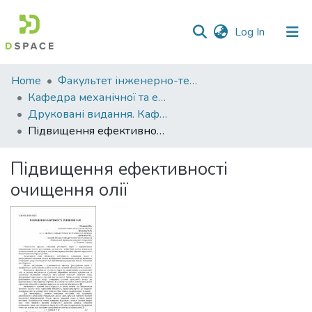
(current)
Log In
Communities
Home
Факультет інженерно-технологічний
&
Кафедра механічної та електричної інженерії
Collections
Друковані видання. Кафедра механічної та електричної інженерії
Підвищення ефективності очищення олії
All of DSpace
Підвищення ефективності
Statistics
очищення олії