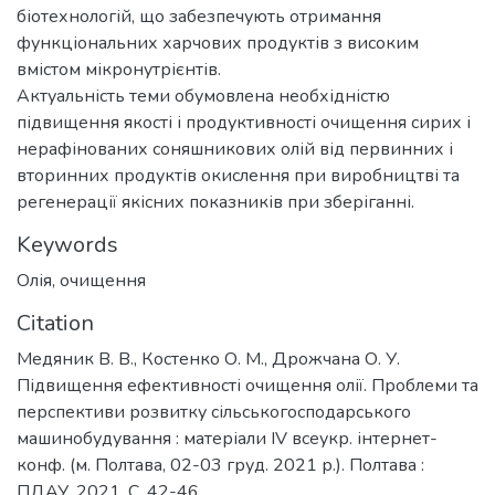
біотехнологій, що забезпечують отримання
функціональних харчових продуктів з високим
вмістом мікронутрієнтів.
Актуальність теми обумовлена необхідністю
підвищення якості і продуктивності очищення сирих і
нерафінованих соняшникових олій від первинних і
вторинних продуктів окислення при виробництві та
регенерації якісних показників при зберіганні.
Keywords
Олія
,
очищення
Citation
Медяник В. В., Костенко О. М., Дрожчана О. У.
Підвищення ефективності очищення олії. Проблеми та
перспективи розвитку сільськогосподарського
машинобудування : матеріали ІV всеукр. інтернет-
конф. (м. Полтава, 02-03 груд. 2021 р.). Полтава :
ПДАУ, 2021. С. 42-46.