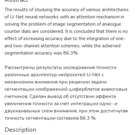
The results of studying the accuracy of various architectures
of U-Net neural networks with an attention mechanism in
solving the problem of image segmentation of analogue
counter dials are considered. It is concluded that there is no
effect of increasing accuracy due to the integration of one-
and two-channel attention schemes, while the achieved
segmentation accuracy was 86.3%.
Рассмотрены результаты исследования точности
различных архитектур нейросетей U-Net с
механизмом внимания при решении задачи
сегментации изображений циферблатов аналоговых
счетчиков. Сделан вывод об отсутствии эффекта
увеличения точности за счет интеграции одно- и
двухканальных схем внимания, при этом достигнутая
точность сегментации составила 86.3 %.
Description