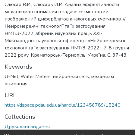
Слюсар В.И., Слюсарь И.И. Анализ эффективности
механизмов внимания в задаче сегментации
изображений циферблатов аналоговых счетчиков. //
Нейромережні технології та їх застосування
НМТіЗ-2022: збірник наукових праць XXI-ї
Міжнародної наукової конференції «Нейромережні
технології та їх застосування НМТіЗ-2022», 7-8 грудня
2022 року, Краматорськ-Тернопіль, Україна. С. 37-43.
Keywords
U-Net
,
Water Meters
,
нейронная сеть
,
механизм
внимания
URI
https://dspace.pdau.edu.ua/handle/123456789/15240
Collections
Друковані видання