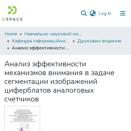
(current)
Log In
Communities
Home
Навчально-науковий інститут економіки, управління, права та інформаційних технологій
&
Кафедра інформаційних систем та технологій
Друковані видання
Collections
Анализ эффективности механизмов внимания в задаче сегментации изображений циферблатов аналоговых счетчиков
All of DSpace
Анализ эффективности
механизмов внимания в задаче
Statistics
сегментации изображений
циферблатов аналоговых
счетчиков