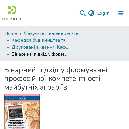
(current)
Log In
Communities
Home
Факультет інженерно-технологічний
&
Кафедра будівництва та професійної освіти
Collections
Друковані видання. Кафедра будівництва та професійної освіти
Бінарний підхід у формуванні професійної компетентності майбутніх аграріїв
All of DSpace
Бінарний підхід у формуванні
Statistics
професійної компетентності
майбутніх аграріїв