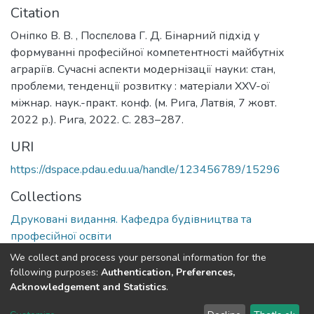
Citation
Оніпко В. В. , Поспєлова Г. Д. Бінарний підхід у
формуванні професійної компетентності майбутніх
аграріїв. Сучасні аспекти модернізації науки: стан,
проблеми, тенденції розвитку : матеріали XXV-ої
міжнар. наук.-практ. конф. (м. Рига, Латвія, 7 жовт.
2022 р.). Рига, 2022. С. 283–287.
URI
https://dspace.pdau.edu.ua/handle/123456789/15296
Collections
Друковані видання. Кафедра будівництва та
професійної освіти
We collect and process your personal information for the
Full item page
following purposes:
Authentication, Preferences,
Acknowledgement and Statistics
.
DSpace software
copyright © 2002-2026
LYRASIS