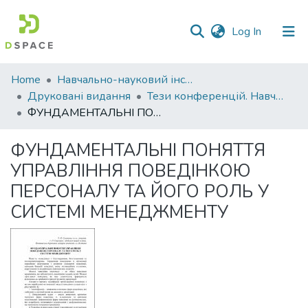
(current)
Log In
Communities
Home
Навчально-науковий інститут економіки, управління, права та інформаційних технологій
&
Друковані видання
Тези конференцій. Навчально-науковий інститут економіки, управління, права та інформаційних технологій
Collections
ФУНДАМЕНТАЛЬНІ ПОНЯТТЯ УПРАВЛІННЯ ПОВЕДІНКОЮ ПЕРСОНАЛУ ТА ЙОГО РОЛЬ У СИСТЕМІ МЕНЕДЖМЕНТУ
All of DSpace
ФУНДАМЕНТАЛЬНІ ПОНЯТТЯ
УПРАВЛІННЯ ПОВЕДІНКОЮ
Statistics
ПЕРСОНАЛУ ТА ЙОГО РОЛЬ У
СИСТЕМІ МЕНЕДЖМЕНТУ