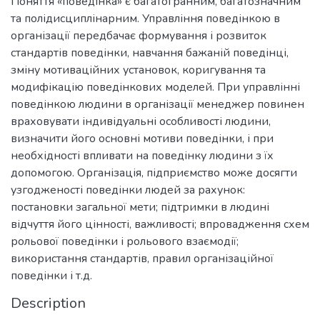
Поняття «поведінка» є багатогранним, багатозначним
та полідисциплінарним. Управління поведінкою в
організації передбачає формування і розвиток
стандартів поведінки, навчання бажаній поведінці,
зміну мотиваційних установок, коригування та
модифікацію поведінкових моделей. При управлінні
поведінкою людини в організації менеджер повинен
враховувати індивідуальні особливості людини,
визначити його основні мотиви поведінки, і при
необхідності впливати на поведінку людини з їх
допомогою. Організація, підприємство може досягти
узгодженості поведінки людей за рахунок:
постановки загальної мети; підтримки в людині
відчуття його цінності, важливості; впровадження схем
рольової поведінки і рольового взаємодії;
використання стандартів, правил організаційної
поведінки і т.д.
Description