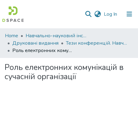
(current)
Log In
Communities
Home
Навчально-науковий інститут економіки, управління, права та інформаційних технологій
&
Друковані видання
Тези конференцій. Навчально-науковий інститут економіки, управління, права та інформаційних технологій
Collections
Роль електронних комунікацій в сучасній організації
All of DSpace
Роль електронних комунікацій в
сучасній організації
Statistics