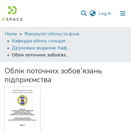
(current)
Log In
Communities
Home
Факультет обліку та фінансів
&
Кафедра обліку і оподаткування
Collections
Друковані видання. Кафедра обліку і оподаткування
Облік поточних зобов’язань підприємства
All of DSpace
Облік поточних зобов’язань
Statistics
підприємства