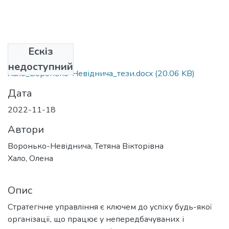
Ескіз
Файли
недоступний
Хало_Воронько-Невіднича_тези.docx
(20.06 KB)
Дата
2022-11-18
Автори
Воронько-Невіднича, Тетяна Вікторівна
Хало, Олена
Опис
Стратегічне управління є ключем до успіху будь-якої
організації, що працює у непередбачуваних і