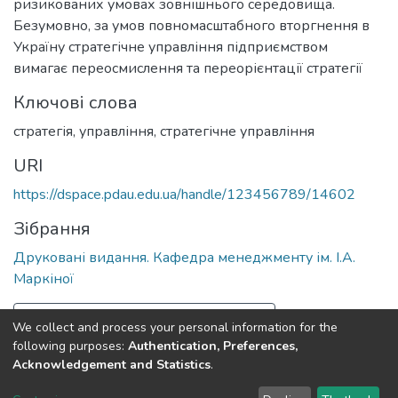
ризикованих умовах зовнішнього середовища.
Безумовно, за умов повномасштабного вторгнення в
Україну стратегічне управління підприємством
вимагає переосмислення та переорієнтації стратегії
Ключові слова
стратегія
,
управління
,
стратегічне управління
URI
https://dspace.pdau.edu.ua/handle/123456789/14602
Зібрання
Друковані видання. Кафедра менеджменту ім. І.А.
Маркіної
Повна інформація про документ
We collect and process your personal information for the
following purposes:
Authentication, Preferences,
Acknowledgement and Statistics
.
Полтавський державний аграрний університет
copyright
© 2002-2026
LYRASIS