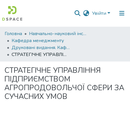
Увійти
Фонди
Головна
Навчально-науковий інститут економіки, управління, права та інформаційних технологій
та
Кафедра менеджменту
зібрання
Друковані видання. Кафедра менеджменту ім. І.А. Маркіної
СТРАТЕГІЧНЕ УПРАВЛІННЯ ПІДПРИЄМСТВОМ АГРОПРОДОВОЛЬЧОЇ СФЕРИ ЗА СУЧАСНИХ УМОВ
Пошук за критеріями
СТРАТЕГІЧНЕ УПРАВЛІННЯ
Статистика
ПІДПРИЄМСТВОМ
АГРОПРОДОВОЛЬЧОЇ СФЕРИ ЗА
СУЧАСНИХ УМОВ