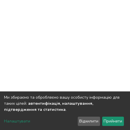
Ми збираємо та обробляємо вашу особисту інформацію для
таких цілей:
автентифікація, налаштування,
підтвердження та статистика
.
DSpace software
copyright © 2002-2026
LYRASIS
Налаштувати
Відхилити
Прийняти
Cookie settings