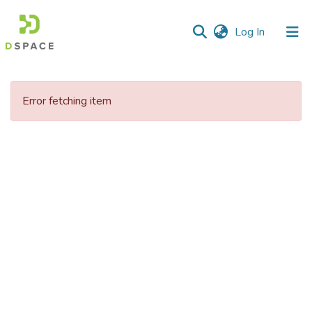
(current)
Log In
Communities
&
Error fetching item
Collections
All of DSpace