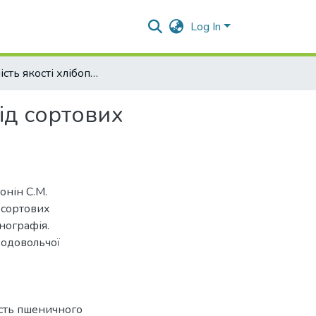
Log In
Залежність якості хлібопекарських властивостей від сортових особливостей зерна пшениці озимої
ід сортових
онін С.М.
 сортових
нографія.
родовольчої
ість пшеничного