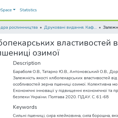
 DSpace
Statistics
дра рослинництва
Друковані видання. Кафедра рослинництва
ібопекарських властивостей в
пшениці озимої
Description
Бараболя О.В., Татарко Ю.В., Антоновський О.В., Дор
Залежність якості хлібопекарських властивостей від
особливостей зерна пшениці озимої. Колективна мо
Економічні інновації у підвищенні економічної та п
безпеки України. Полтава 2020. ПДАУ. С. 61-68
Keywords
Сильні пшениці
,
сира клейковина
,
сила борошна
,
як