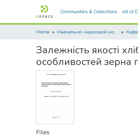
Communities & Collections
All of
Home
Навчально-науковий інститут агротехнологій, селекції та екології
Кафе
Залежність якості хл
особливостей зерна 
Files